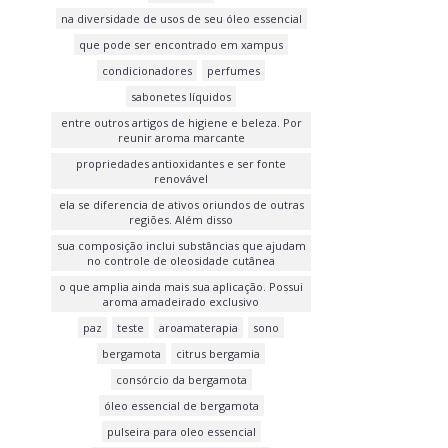
na diversidade de usos de seu óleo essencial
que pode ser encontrado em xampus
condicionadores
perfumes
sabonetes líquidos
entre outros artigos de higiene e beleza. Por
reunir aroma marcante
propriedades antioxidantes e ser fonte
renovável
ela se diferencia de ativos oriundos de outras
regiões. Além disso
sua composição inclui substâncias que ajudam
no controle de oleosidade cutânea
o que amplia ainda mais sua aplicação. Possui
aroma amadeirado exclusivo
paz
teste
aroamaterapia
sono
bergamota
citrus bergamia
consórcio da bergamota
óleo essencial de bergamota
pulseira para oleo essencial