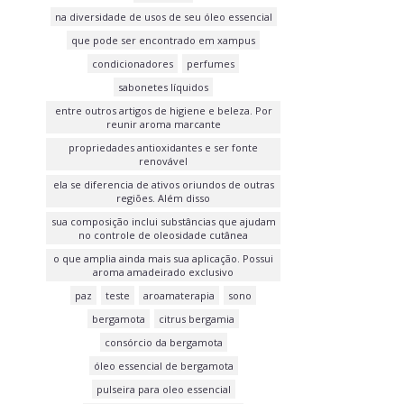
na diversidade de usos de seu óleo essencial
que pode ser encontrado em xampus
condicionadores
perfumes
sabonetes líquidos
entre outros artigos de higiene e beleza. Por
reunir aroma marcante
propriedades antioxidantes e ser fonte
renovável
ela se diferencia de ativos oriundos de outras
regiões. Além disso
sua composição inclui substâncias que ajudam
no controle de oleosidade cutânea
o que amplia ainda mais sua aplicação. Possui
aroma amadeirado exclusivo
paz
teste
aroamaterapia
sono
bergamota
citrus bergamia
consórcio da bergamota
óleo essencial de bergamota
pulseira para oleo essencial