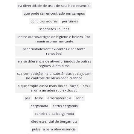
na diversidade de usos de seu óleo essencial
que pode ser encontrado em xampus
condicionadores
perfumes
sabonetes líquidos
entre outros artigos de higiene e beleza. Por
reunir aroma marcante
propriedades antioxidantes e ser fonte
renovável
ela se diferencia de ativos oriundos de outras
regiões. Além disso
sua composição inclui substâncias que ajudam
no controle de oleosidade cutânea
o que amplia ainda mais sua aplicação. Possui
aroma amadeirado exclusivo
paz
teste
aroamaterapia
sono
bergamota
citrus bergamia
consórcio da bergamota
óleo essencial de bergamota
pulseira para oleo essencial