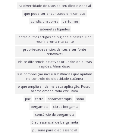
na diversidade de usos de seu óleo essencial
que pode ser encontrado em xampus
condicionadores
perfumes
sabonetes líquidos
entre outros artigos de higiene e beleza. Por
reunir aroma marcante
propriedades antioxidantes e ser fonte
renovável
ela se diferencia de ativos oriundos de outras
regiões. Além disso
sua composição inclui substâncias que ajudam
no controle de oleosidade cutânea
o que amplia ainda mais sua aplicação. Possui
aroma amadeirado exclusivo
paz
teste
aroamaterapia
sono
bergamota
citrus bergamia
consórcio da bergamota
óleo essencial de bergamota
pulseira para oleo essencial