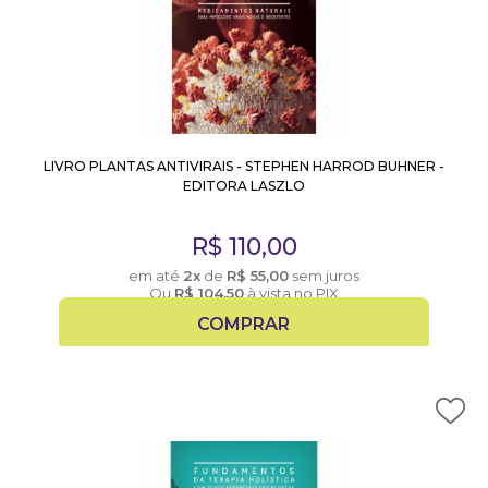
LIVRO PLANTAS ANTIVIRAIS - STEPHEN HARROD BUHNER -
EDITORA LASZLO
R$
110,00
em até
2x
de
R$
55,00
sem juros
Ou
R$
104,50
à vista no PIX
COMPRAR