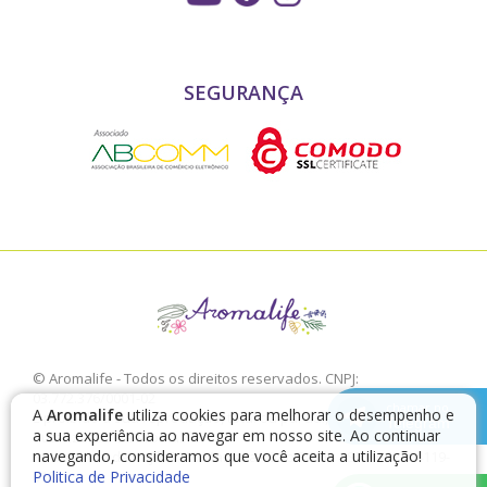
SEGURANÇA
© Aromalife - Todos os direitos reservados. CNPJ:
03.772.376/0001-02
chamar no
A
Aromalife
utiliza cookies para melhorar o desempenho e
É proibido a sua reprodução, total ou parcial, sem a expressa
Telegram
a sua experiência ao navegar em nosso site. Ao continuar
autorização da Aromalife.
navegando, consideramos que você aceita a utilização!
Rua: Conde de Irajá, 17 V. Mariana - São Paulo - SP / CEP: 04119-
Politica de Privacidade
010