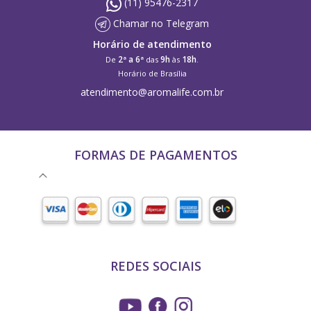
(11) 95476-2317
Chamar no Telegram
Horário de atendimento
2ª a 6ª
9h
18h
De
das
às
.
Horário de Brasília
atendimento@aromalife.com.br
FORMAS DE PAGAMENTOS
REDES SOCIAIS