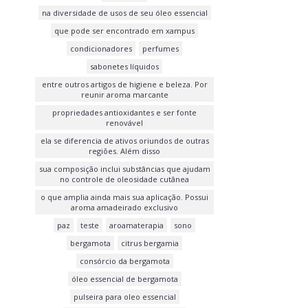
na diversidade de usos de seu óleo essencial
que pode ser encontrado em xampus
condicionadores
perfumes
sabonetes líquidos
entre outros artigos de higiene e beleza. Por
reunir aroma marcante
propriedades antioxidantes e ser fonte
renovável
ela se diferencia de ativos oriundos de outras
regiões. Além disso
sua composição inclui substâncias que ajudam
no controle de oleosidade cutânea
o que amplia ainda mais sua aplicação. Possui
aroma amadeirado exclusivo
paz
teste
aroamaterapia
sono
bergamota
citrus bergamia
consórcio da bergamota
óleo essencial de bergamota
pulseira para oleo essencial