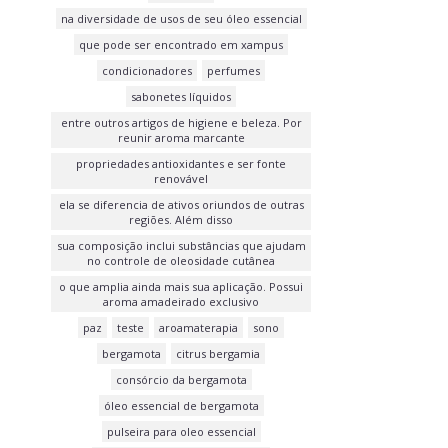
na diversidade de usos de seu óleo essencial
que pode ser encontrado em xampus
condicionadores
perfumes
sabonetes líquidos
entre outros artigos de higiene e beleza. Por
reunir aroma marcante
propriedades antioxidantes e ser fonte
renovável
ela se diferencia de ativos oriundos de outras
regiões. Além disso
sua composição inclui substâncias que ajudam
no controle de oleosidade cutânea
o que amplia ainda mais sua aplicação. Possui
aroma amadeirado exclusivo
paz
teste
aroamaterapia
sono
bergamota
citrus bergamia
consórcio da bergamota
óleo essencial de bergamota
pulseira para oleo essencial