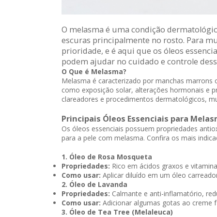
O melasma é uma condição dermatológica
escuras principalmente no rosto. Para m
prioridade, e é aqui que os óleos essenc
podem ajudar no cuidado e controle dess
O Que é Melasma?
Melasma é caracterizado por manchas marrons o
como exposição solar, alterações hormonais e p
clareadores e procedimentos dermatológicos, mui
Principais Óleos Essenciais para Mela
Os óleos essenciais possuem propriedades antiox
para a pele com melasma. Confira os mais indica
1. Óleo de Rosa Mosqueta
Propriedades:
Rico em ácidos graxos e vitamina
Como usar:
Aplicar diluído em um óleo carreado
2. Óleo de Lavanda
Propriedades:
Calmante e anti-inflamatório, red
Como usar:
Adicionar algumas gotas ao creme fa
3. Óleo de Tea Tree (Melaleuca)