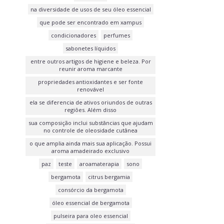
na diversidade de usos de seu óleo essencial
que pode ser encontrado em xampus
condicionadores
perfumes
sabonetes líquidos
entre outros artigos de higiene e beleza. Por
reunir aroma marcante
propriedades antioxidantes e ser fonte
renovável
ela se diferencia de ativos oriundos de outras
regiões. Além disso
sua composição inclui substâncias que ajudam
no controle de oleosidade cutânea
o que amplia ainda mais sua aplicação. Possui
aroma amadeirado exclusivo
paz
teste
aroamaterapia
sono
bergamota
citrus bergamia
consórcio da bergamota
óleo essencial de bergamota
pulseira para oleo essencial