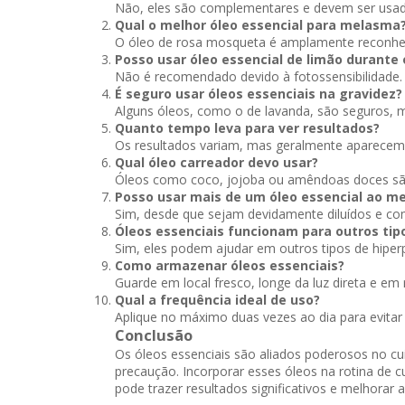
Não, eles são complementares e devem ser usado
Qual o melhor óleo essencial para melasma
O óleo de rosa mosqueta é amplamente reconhec
Posso usar óleo essencial de limão durante 
Não é recomendado devido à fotossensibilidade. U
É seguro usar óleos essenciais na gravidez?
Alguns óleos, como o de lavanda, são seguros, 
Quanto tempo leva para ver resultados?
Os resultados variam, mas geralmente aparecem
Qual óleo carreador devo usar?
Óleos como coco, jojoba ou amêndoas doces sã
Posso usar mais de um óleo essencial ao 
Sim, desde que sejam devidamente diluídos e com
Óleos essenciais funcionam para outros ti
Sim, eles podem ajudar em outros tipos de hipe
Como armazenar óleos essenciais?
Guarde em local fresco, longe da luz direta e em 
Qual a frequência ideal de uso?
Aplique no máximo duas vezes ao dia para evitar i
Conclusão
Os óleos essenciais são aliados poderosos no 
precaução. Incorporar esses óleos na rotina de cu
pode trazer resultados significativos e melhorar