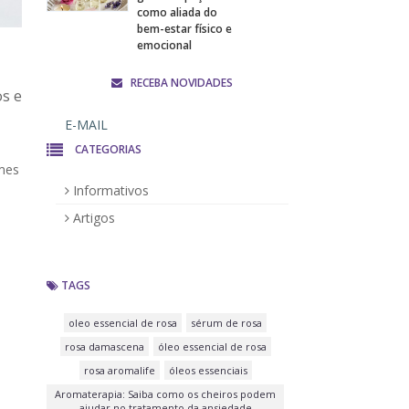
como aliada do
bem-estar físico e
emocional
RECEBA NOVIDADES
os e
CATEGORIAS
emes
Informativos
Artigos
TAGS
oleo essencial de rosa
sérum de rosa
rosa damascena
óleo essencial de rosa
rosa aromalife
óleos essenciais
Aromaterapia: Saiba como os cheiros podem
ajudar no tratamento da ansiedade