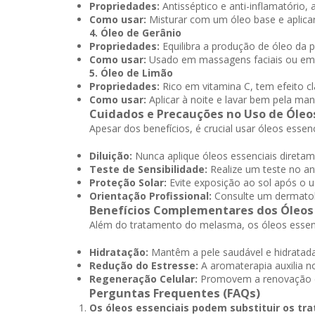
Propriedades:
Antisséptico e anti-inflamatório,
Como usar:
Misturar com um óleo base e aplicar
4. Óleo de Gerânio
Propriedades:
Equilibra a produção de óleo da 
Como usar:
Usado em massagens faciais ou em 
5. Óleo de Limão
Propriedades:
Rico em vitamina C, tem efeito cl
Como usar:
Aplicar à noite e lavar bem pela man
Cuidados e Precauções no Uso de Óleos
Apesar dos benefícios, é crucial usar óleos essen
Diluição:
Nunca aplique óleos essenciais diretam
Teste de Sensibilidade:
Realize um teste no an
Proteção Solar:
Evite exposição ao sol após o u
Orientação Profissional:
Consulte um dermatolo
Benefícios Complementares dos Óleos 
Além do tratamento do melasma, os óleos essenc
Hidratação:
Mantêm a pele saudável e hidratada
Redução do Estresse:
A aromaterapia auxilia n
Regeneração Celular:
Promovem a renovação da
Perguntas Frequentes (FAQs)
Os óleos essenciais podem substituir os t