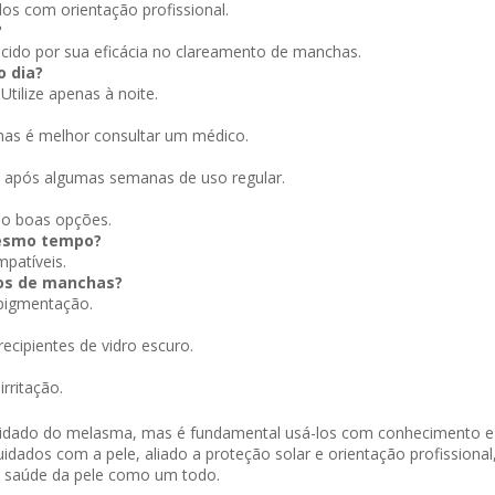
s com orientação profissional.
?
ido por sua eficácia no clareamento de manchas.
o dia?
tilize apenas à noite.
mas é melhor consultar um médico.
 após algumas semanas de uso regular.
o boas opções.
mesmo tempo?
patíveis.
pos de manchas?
rpigmentação.
recipientes de vidro escuro.
rritação.
cuidado do melasma, mas é fundamental usá-los com conhecimento e
idados com a pele, aliado a proteção solar e orientação profissional
 a saúde da pele como um todo.