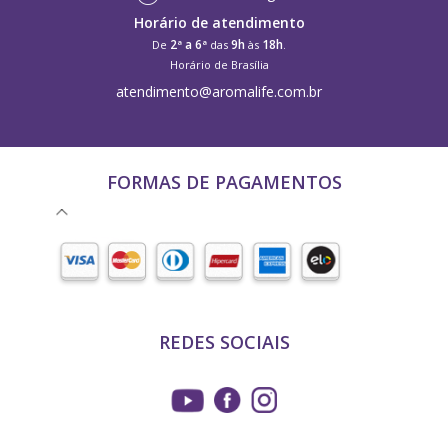
Horário de atendimento
2ª a 6ª
9h
18h
De
das
às
.
Horário de Brasília
atendimento@aromalife.com.br
FORMAS DE PAGAMENTOS
REDES SOCIAIS