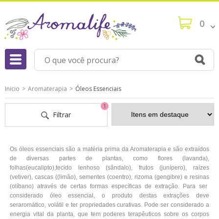
0
Inicio
Aromaterapia
Óleos Essenciais
1
Filtrar
Os óleos essenciais são a matéria prima da Aromaterapia e são extraídos
de diversas partes de plantas, como flores (lavanda),
folhas
(eucalipto),tecido lenhoso (sândalo), frutos (junípero), raízes
(vetiver), cascas ((limão), sementes (coentro), rizoma (gengibre) e resinas
(olíbano) através de certas formas específicas de extração. Para ser
considerado óleo essencial, o produto destas extrações deve
ser
aromático, volátil e ter propriedades curativas. P
ode ser considerado a
energia vital da planta, que tem poderes terapêuticos sobre os corpos