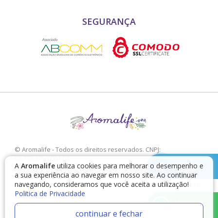
SEGURANÇA
© Aromalife - Todos os direitos reservados. CNPJ:
03.772.376/0001-02
chamar no
A
Aromalife
utiliza cookies para melhorar o desempenho e
É proibido a sua reprodução, total ou parcial, sem a expressa
Telegram
a sua experiência ao navegar em nosso site. Ao continuar
autorização da Aromalife.
navegando, consideramos que você aceita a utilização!
Rua: Conde de Irajá, 17 V. Mariana - São Paulo - SP / CEP: 04119-
Politica de Privacidade
010
chamar no
WhatsApp
continuar e fechar