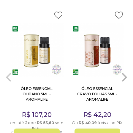
ÓLEO ESSENCIAL
ÓLEO ESSENCIAL
OLÍBANO 5ML -
CRAVO FOLHAS 5ML -
AROMALIFE
AROMALIFE
R$
107,20
R$
42,20
X
em até
2x
de
R$
53,60
sem
Ou
R$
40,09
à vista no PIX
juros
Ou
R$
101,84
à vista no PIX