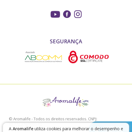
SEGURANÇA
© Aromalife - Todos os direitos reservados. CNPJ:
03.772.376/0001-02
chamar no
A
Aromalife
utiliza cookies para melhorar o desempenho e
É proibido a sua reprodução, total ou parcial, sem a expressa
Telegram