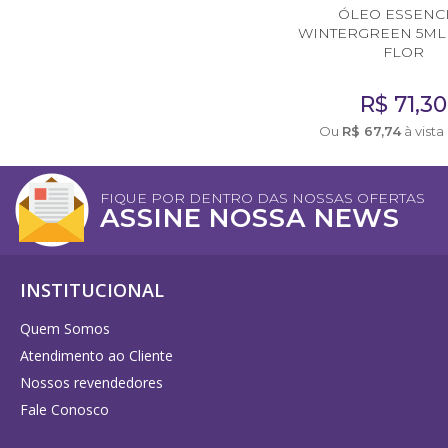
ÓLEO ESSENC
Diversos
WINTERGREEN 5ML 
FLOR
DIVERSOS
R$
71,30
Acessórios
Ou
R$
67,74
à vista
Argilas
Cubetas
FIQUE POR DENTRO DAS NOSSAS OFERTAS
ASSINE NOSSA NEWS
Defumação
Livros diversos
INSTITUCIONAL
Presentes
Quem Somos
Respira Plus e Lota
Atendimento ao Cliente
Vidraria
Nossos revendedores
Fale Conosco
Cursos