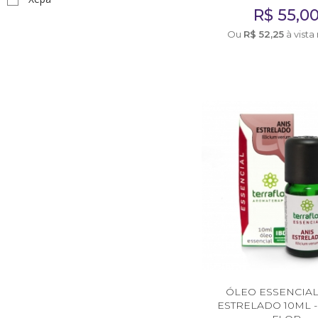
R$
55,0
AromaPreciosos
Ou
R$
52,25
à vista
Livros
Cosméticos
Cuidados Pessoais
Óleos Corporais
Roll-on e Sinergias
PROMOÇÕES
Agosto na Aromalife
XEPA AROMALIFE
REVENDAS
ÓLEO ESSENCIAL
ESTRELADO 10ML -
Revendas