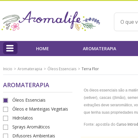
HOME
AROMATERAPIA
HOME
Inicio
Aromaterapia
Óleos Essenciais
Terra Flor
Linha Aromalife
AROMATERAPIA
Profissionais
Os óleos essenciais são a matéri
(vetiver), cascas ((limão), seme
PAP'AROMA - Projeto Aromaterapia na Prática
Óleos Essenciais
extrações deve ser
aromático, vol
Óleos e Manteigas Vegetais
Qualidade dos Produtos / IBD
que tenha suas propriedades max
Hidrolatos
Ações Beneficentes
Fonte: apostila do
Curso Intro
Sprays Aromáticos
Difusores Ambientais
Beatriz Yoshimura