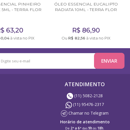
SENCIAL PINHEIRO
ÓLEO ESSENCIAL EUCALIPTO
 5ML - TERRA FLOR
RADIATA 10ML - TERRA FLOR
R$
63,20
R$
86,90
60,04
à vista no PIX
Ou
R$
82,56
à vista no PIX
ATENDIMENTO
(11) 5082-2128
(11) 95476-2317
Chamar no Telegram
Horário de atendimento
2ª a 6ª
9h
18h
De
das
às
.