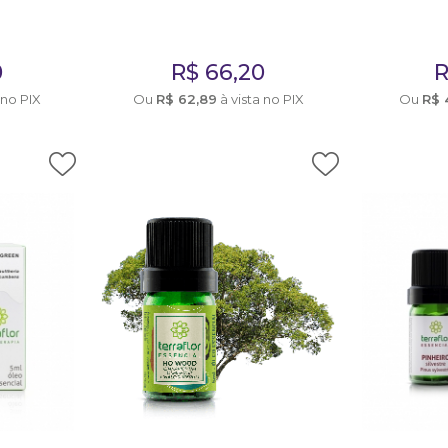
0
R$
66,20
 no PIX
Ou
R$
62,89
à vista no PIX
Ou
R$