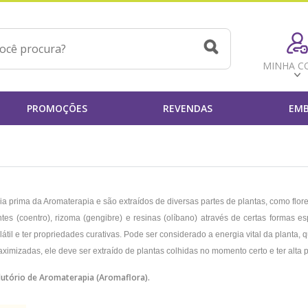
MINHA C
PROMOÇÕES
REVENDAS
EMB
a prima da Aromaterapia e são extraídos de diversas partes de plantas, como flore
ntes (coentro), rizoma (gengibre) e resinas
(olíbano) através de certas formas es
átil e ter propriedades curativas. P
ode ser considerado a energia vital da planta, 
imizadas, ele deve ser extraído de plantas colhidas no momento certo e ter alta 
dutório de Aromaterapia (Aromaflora).