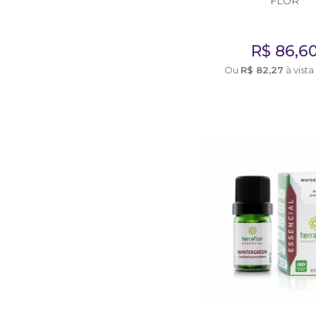
FLOR
Consultor de Vendas
Distribuição
R$
86,6
Ou
R$
82,27
à vista
EMBALAGENS
Frascos Rosca 28
Frascos Rosca 18
Flaconete Rosca 13
Flaconete Rosca 15
Frasco Laquê Rosca 18
Pote 30 ml
Pote 33 ml
Rollon