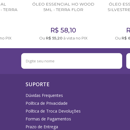
IAL
ÓLEO ESSENCIAL HO WOOD
ÓLEO ES
- TERRA
5ML - TERRA FLOR
SILVESTRE
R$
58,10
 no PIX
Ou
R$
55,20
à vista no PIX
Ou
R$
SUPORTE
Dúvidas Frequentes
Política de Privacidade
Política de Troca Devoluções
Formas de Pagamentos
Prazo de Entrega