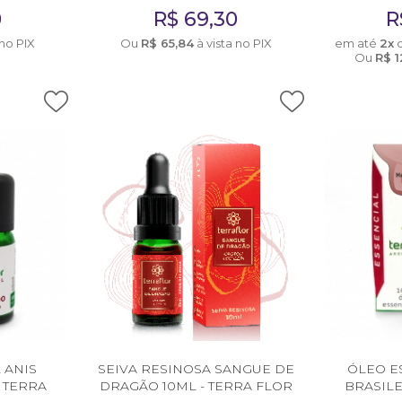
0
R$
69,30
R
 no PIX
Ou
R$
65,84
à vista no PIX
em até
2x
Ou
R$
1
 ANIS
SEIVA RESINOSA SANGUE DE
ÓLEO E
 TERRA
DRAGÃO 10ML - TERRA FLOR
BRASILE