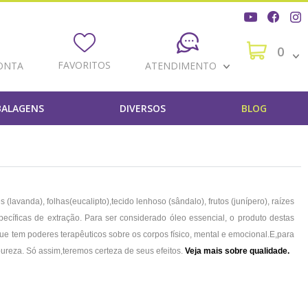
0
FAVORITOS
ONTA
ATENDIMENTO
ALAGENS
DIVERSOS
BLOG
s (lavanda), folhas
(eucalipto),tecido lenhoso (sândalo), frutos (junípero), raízes
pecíficas de extração. Para ser considerado óleo essencial, o produto destas
que tem poderes terapêuticos sobre os corpos físico, mental e emocional.
E,para
pureza. Só assim,
teremos certeza de seus efeitos.
Veja mais sobre qualidade.