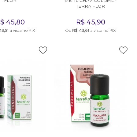
FLOR
METIL CHAVICOL 5ML -
TERRA FLOR
R$
45,80
R$
45,90
43,51
à vista no PIX
Ou
R$
43,61
à vista no PIX