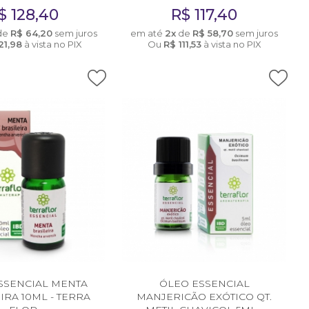
$
128,40
R$
117,40
de
R$
64,20
sem juros
em até
2x
de
R$
58,70
sem juros
21,98
à vista no PIX
Ou
R$
111,53
à vista no PIX
SSENCIAL MENTA
ÓLEO ESSENCIAL
IRA 10ML - TERRA
MANJERICÃO EXÓTICO QT.