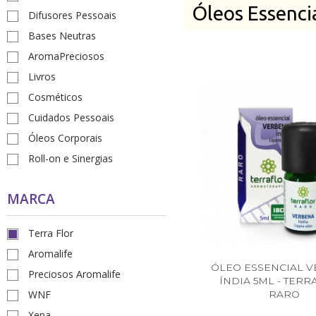
Óleos Essenci
Difusores Pessoais
Receitas
Bases Neutras
Novidades
AromaPreciosos
Livros
Cursos
Cosméticos
AROMATERAPIA
Cuidados Pessoais
Óleos Corporais
Óleos Essenciais
Roll-on e Sinergias
Óleos e Manteigas Vegetais
Hidrolatos
MARCA
Sprays Aromáticos
Terra Flor
Difusores Ambientais
Aromalife
ÓLEO ESSENCIAL 
Preciosos Aromalife
Difusores Pessoais
ÍNDIA 5ML - TERR
WNF
RARO
Bases Neutras
Xepa