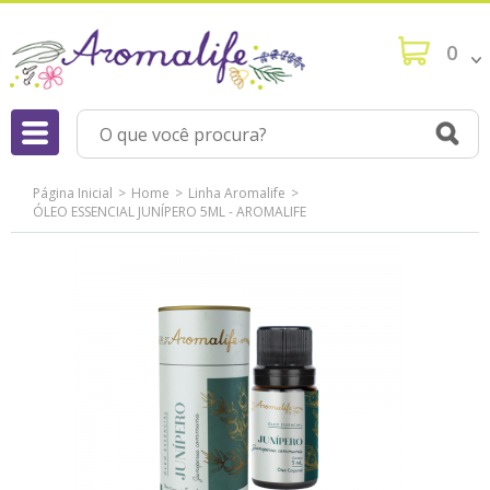
0
Página Inicial
Home
Linha Aromalife
ÓLEO ESSENCIAL JUNÍPERO 5ML - AROMALIFE