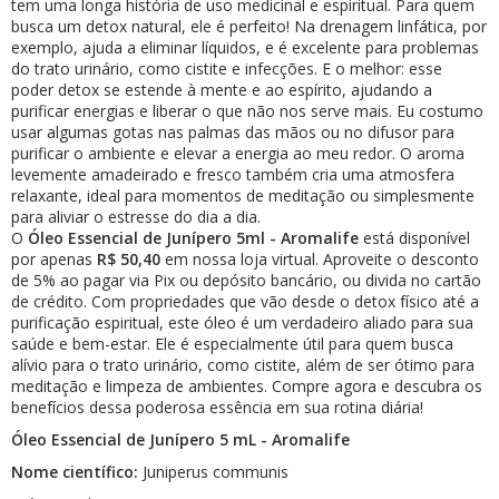
tem uma longa história de uso medicinal e espiritual. Para quem
busca um detox natural, ele é perfeito! Na drenagem linfática, por
exemplo, ajuda a eliminar líquidos, e é excelente para problemas
do trato urinário, como cistite e infecções. E o melhor: esse
poder detox se estende à mente e ao espírito, ajudando a
purificar energias e liberar o que não nos serve mais. Eu costumo
usar algumas gotas nas palmas das mãos ou no difusor para
purificar o ambiente e elevar a energia ao meu redor. O aroma
levemente amadeirado e fresco também cria uma atmosfera
relaxante, ideal para momentos de meditação ou simplesmente
para aliviar o estresse do dia a dia.
O
Óleo Essencial de Junípero 5ml - Aromalife
está disponível
por apenas
R$
50,40
em nossa loja virtual. Aproveite o desconto
de 5% ao pagar via Pix ou depósito bancário, ou divida no cartão
de crédito. Com propriedades que vão desde o detox físico até a
purificação espiritual, este óleo é um verdadeiro aliado para sua
saúde e bem-estar. Ele é especialmente útil para quem busca
alívio para o trato urinário, como cistite, além de ser ótimo para
meditação e limpeza de ambientes. Compre agora e descubra os
benefícios dessa poderosa essência em sua rotina diária!
Óleo Essencial de Junípero 5 mL - Aromalife
Nome científico:
Juniperus communis