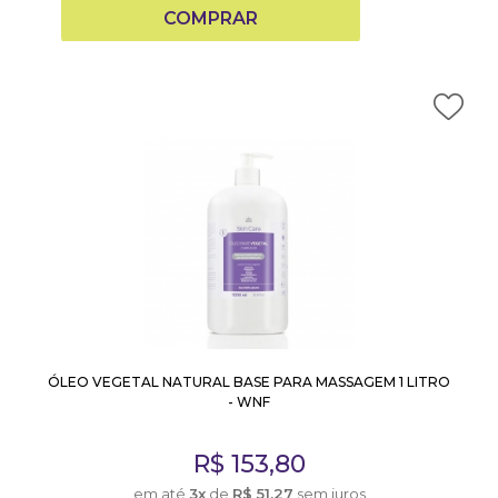
COMPRAR
ÓLEO VEGETAL NATURAL BASE PARA MASSAGEM 1 LITRO
- WNF
R$
153,80
em até
3x
de
R$
51,27
sem juros