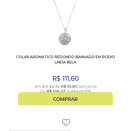
COLAR AROMATICO REDONDO BANHADO EM RODIO
LINDA BELA
R$
111,60
em até
2x
de
R$
55,80
sem juros
Ou
R$
106,02
à vista no PIX
COMPRAR