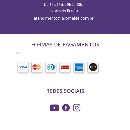
2ª a 6ª
9h
18h
De
das
às
.
Horário de Brasília
atendimento@aromalife.com.br
FORMAS DE PAGAMENTOS
REDES SOCIAIS