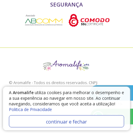
SEGURANÇA
© Aromalife - Todos os direitos reservados. CNPJ:
03.772.376/0001-02
chamar no
A
Aromalife
utiliza cookies para melhorar o desempenho e
É proibido a sua reprodução, total ou parcial, sem a expressa
Telegram
a sua experiência ao navegar em nosso site. Ao continuar
autorização da Aromalife.
navegando, consideramos que você aceita a utilização!
Rua: Conde de Irajá, 17 V. Mariana - São Paulo - SP / CEP: 04119-
Politica de Privacidade
010
chamar no
WhatsApp
continuar e fechar