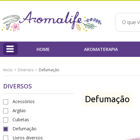
HOME
AROMATERAPIA
HOME
Inicio
Diversos
Defumação
Linha Aromalife
DIVERSOS
Profissionais
Defumação
PAP'AROMA - Projeto Aromaterapia na Prática
Acessórios
Argilas
Qualidade dos Produtos / IBD
Cubetas
Ações Beneficentes
Defumação
Livros diversos
Beatriz Yoshimura