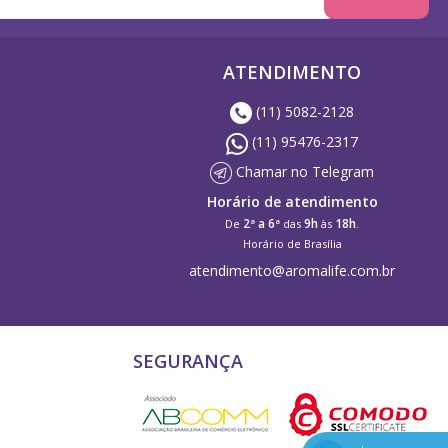
ATENDIMENTO
(11) 5082-2128
(11) 95476-2317
Chamar no Telegram
Horário de atendimento
2ª a 6ª
9h
18h
De
das
às
.
Horário de Brasília
atendimento@aromalife.com.br
SEGURANÇA