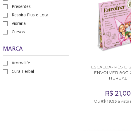
Presentes
Receitas
Respira Plus e Lota
Novidades
Vidraria
Cursos
Cursos
MARCA
AROMATERAPIA
Óleos Essenciais
Aromalife
ESCALDA- PÉS E
Óleos e Manteigas Vegetais
Cura Herbal
ENVOLVER 80G 
HERBAL
Hidrolatos
R$
21,00
Sprays Aromáticos
Ou
R$
19,95
à vista
Difusores Ambientais
Difusores Pessoais
Bases Neutras