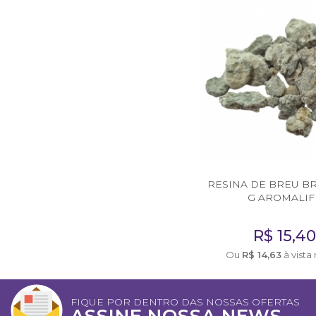
AromaPreciosos
Livros
Cosméticos
Cuidados Pessoais
Óleos Corporais
Roll-on e Sinergias
RESINA DE BREU B
PROMOÇÕES
G AROMALIF
Agosto na Aromalife
R$
15,40
XEPA AROMALIFE
Ou
R$
14,63
à vista
REVENDAS
FIQUE POR DENTRO DAS NOSSAS OFERTAS
Revendas