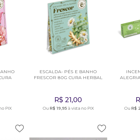
 BANHO
ESCALDA- PÉS E BANHO
INCE
CURA
FRESCOR 80G CURA HERBAL
ALEGRIA
R$
21,00
 no PIX
Ou
R$
19,95
à vista no PIX
Ou
R$