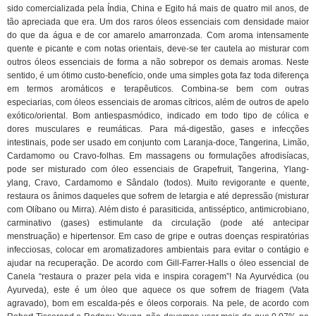
sido comercializada pela Índia, China e Egito há mais de quatro mil anos, de
tão apreciada que era. Um dos raros óleos essenciais com densidade maior
do que da água e de cor amarelo amarronzada. Com aroma intensamente
quente e picante e com notas orientais, deve-se ter cautela ao misturar com
outros óleos essenciais de forma a não sobrepor os demais aromas. Neste
sentido, é um ótimo custo-benefício, onde uma simples gota faz toda diferença
em termos aromáticos e terapêuticos. Combina-se bem com outras
especiarias, com óleos essenciais de aromas cítricos, além de outros de apelo
exótico/oriental. Bom antiespasmódico, indicado em todo tipo de cólica e
dores musculares e reumáticas. Para má-digestão, gases e infecções
intestinais, pode ser usado em conjunto com Laranja-doce, Tangerina, Limão,
Cardamomo ou Cravo-folhas. Em massagens ou formulações afrodisíacas,
pode ser misturado com óleo essenciais de Grapefruit, Tangerina, Ylang-
ylang, Cravo, Cardamomo e Sândalo (todos). Muito revigorante e quente,
restaura os ânimos daqueles que sofrem de letargia e até depressão (misturar
com Olíbano ou Mirra). Além disto é parasiticida, antisséptico, antimicrobiano,
carminativo (gases) estimulante da circulação (pode até antecipar
menstruação) e hipertensor. Em caso de gripe e outras doenças respiratórias
infecciosas, colocar em aromatizadores ambientais para evitar o contágio e
ajudar na recuperação. De acordo com Gill-Farrer-Halls o óleo essencial de
Canela “restaura o prazer pela vida e inspira coragem”! Na Ayurvédica (ou
Ayurveda), este é um óleo que aquece os que sofrem de friagem (Vata
agravado), bom em escalda-pés e óleos corporais. Na pele, de acordo com