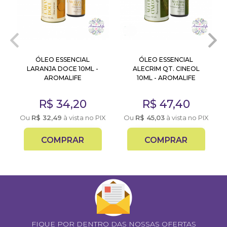
ÓLEO ESSENCIAL
ÓLEO ESSENCIAL
LARANJA DOCE 10ML -
ALECRIM QT. CINEOL
AROMALIFE
10ML - AROMALIFE
R$
34,20
R$
47,40
X
Ou
R$
32,49
à vista no PIX
Ou
R$
45,03
à vista no PIX
COMPRAR
COMPRAR
FIQUE POR DENTRO DAS NOSSAS OFERTAS