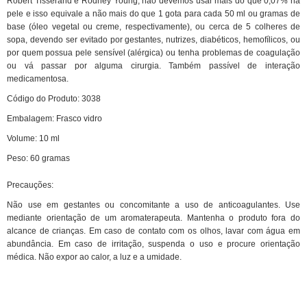
Robert Tisserand e Rodney Young, não devemos usar mais do que 0,07% na
pele e isso equivale a não mais do que 1 gota para cada 50 ml ou gramas de
base (óleo vegetal ou creme, respectivamente), ou cerca de 5 colheres de
sopa, devendo ser evitado por gestantes, nutrizes, diabéticos, hemofílicos, ou
por quem possua pele sensível (alérgica) ou tenha problemas de coagulação
ou vá passar por alguma cirurgia. Também passível de interação
medicamentosa.
Código do Produto: 3038
Embalagem: Frasco vidro
Volume:
10
ml
Peso:
60
gramas
Precauções:
Não use em gestantes ou concomitante a uso de anticoagulantes. Use
mediante orientação de um aromaterapeuta. Mantenha o produto fora do
alcance de crianças. Em caso de contato com os olhos, lavar com água em
abundância. Em caso de irritação, suspenda o uso e procure orientação
médica. Não expor ao calor, a luz e a umidade.