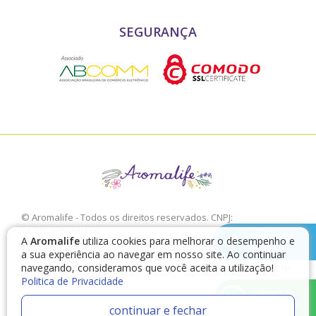
SEGURANÇA
© Aromalife - Todos os direitos reservados. CNPJ:
03.772.376/0001-02
chamar no
A
Aromalife
utiliza cookies para melhorar o desempenho e
É proibido a sua reprodução, total ou parcial, sem a expressa
Telegram
a sua experiência ao navegar em nosso site. Ao continuar
autorização da Aromalife.
navegando, consideramos que você aceita a utilização!
Rua: Conde de Irajá, 17 V. Mariana - São Paulo - SP / CEP: 04119-
Politica de Privacidade
010
chamar no
WhatsApp
continuar e fechar