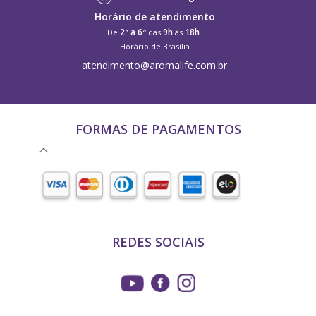
Horário de atendimento
2ª a 6ª
9h
18h
De
das
às
.
Horário de Brasília
atendimento@aromalife.com.br
FORMAS DE PAGAMENTOS
REDES SOCIAIS