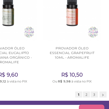
VADOR ÓLEO
PROVADOR ÓLEO
CIAL EUCALIPTO
ESSENCIAL GRAPEFRUIT
IANA ORGÂNICO -
10ML - AROMALIFE
ROMALIFE
R$
9,60
R$
10,50
9,12
à vista no PIX
Ou
R$
9,98
à vista no PIX
1
2
3