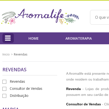
HOME
AROMATERAPIA
HOME
Inicio
Revendas
Linha Aromalife
REVENDAS
Profissionais
A Aromalife está presente 
PAP'AROMA - Projeto Aromaterapia na Prática
onde residem ou trabalham 
Revendas
Consultor de Vendas
Qualidade dos Produtos / IBD
Revenda
- Lojas de produ
possuem em seu cartão de
Distribuição
Ações Beneficentes
Consultor de Vendas
- Clí
Beatriz Yoshimura