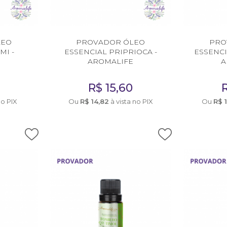
LEO
PROVADOR ÓLEO
PRO
MI -
ESSENCIAL PRIPRIOCA -
ESSENCI
E
AROMALIFE
A
R$
15,60
no PIX
Ou
R$
14,82
à vista no PIX
Ou
R$