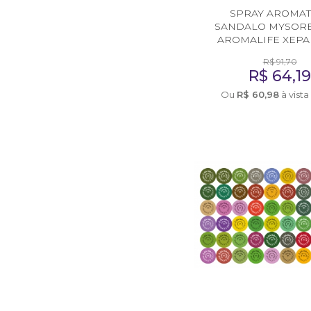
SPRAY AROMAT
AromaPreciosos
SANDALO MYSORE
AROMALIFE XEPA V
Livros
R$
91,70
R$
64,1
Cosméticos
Ou
R$
60,98
à vista
Cuidados Pessoais
Óleos Corporais
Roll-on e Sinergias
PROMOÇÕES
Agosto na Aromalife
XEPA AROMALIFE
REVENDAS
Revendas