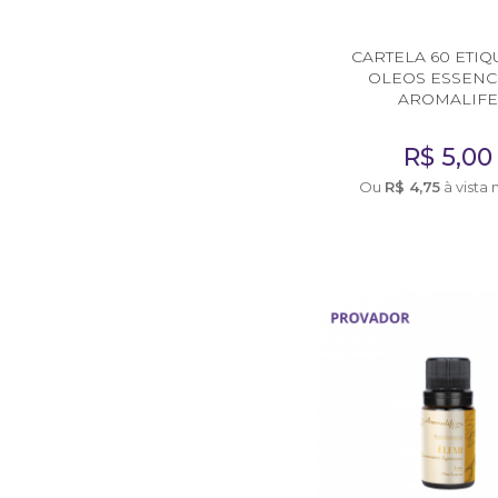
Consultor de Vendas
CARTELA 60 ETIQ
Distribuição
OLEOS ESSENC
AROMALIF
EMBALAGENS
R$
5,00
Frascos Rosca 28
Ou
R$
4,75
à vista 
Frascos Rosca 18
Flaconete Rosca 13
Flaconete Rosca 15
Frasco Laquê Rosca 18
Pote 30 ml
Pote 33 ml
Rollon