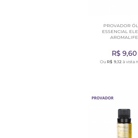
Diversos
DIVERSOS
PROVADOR Ó
Acessórios
ESSENCIAL ELE
AROMALIF
Argilas
R$
9,60
Cubetas
Ou
R$
9,12
à vista 
Defumação
Livros diversos
Presentes
Respira Plus e Lota
Vidraria
Cursos