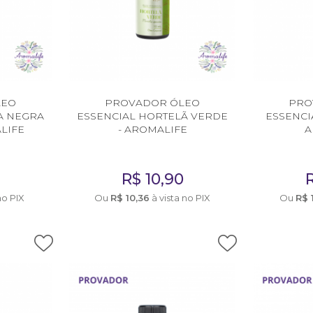
LEO
PROVADOR ÓLEO
PRO
A NEGRA
ESSENCIAL HORTELÃ VERDE
ESSENCI
ALIFE
- AROMALIFE
A
R$
10,90
no PIX
Ou
R$
10,36
à vista no PIX
Ou
R$