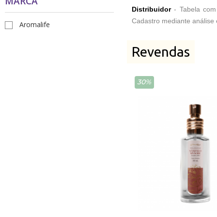
MARCA
Distribuidor
- Tabela com
Receitas
Cadastro mediante análise
Aromalife
Novidades
Revendas
Cursos
AROMATERAPIA
30%
Óleos Essenciais
Óleos e Manteigas Vegetais
Hidrolatos
Sprays Aromáticos
Difusores Ambientais
Difusores Pessoais
Bases Neutras