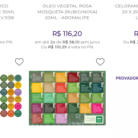
ICO
ÓLEO VEGETAL ROSA
CELOFAN
 30ML
MOSQUETA (RUBIGINOSA)
20 X 2
.11/26
20ML - AROMALIFE
9
R$
116,20
 no PIX
em até
2x
de
R$
58,10
sem juros
Ou
R$
Ou
R$
110,39
à vista no PIX