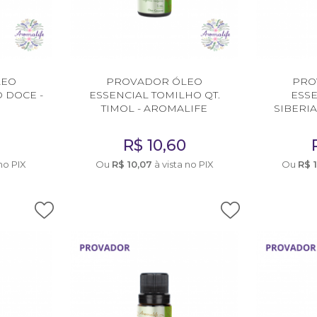
LEO
PROVADOR ÓLEO
PRO
 DOCE -
ESSENCIAL TOMILHO QT.
ESS
E
TIMOL - AROMALIFE
SIBERI
R$
10,60
no PIX
Ou
R$
10,07
à vista no PIX
Ou
R$