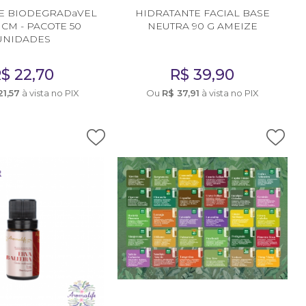
E BIODEGRADaVEL
HIDRATANTE FACIAL BASE
5 CM - PACOTE 50
NEUTRA 90 G AMEIZE
UNIDADES
R$
22,70
R$
39,90
21,57
à vista no PIX
Ou
R$
37,91
à vista no PIX