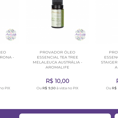
LEO
PROVADOR ÓLEO
PRO
RONA -
ESSENCIAL TEA TREE
ESSEN
E
MELALEUCA AUSTRÁLIA -
STAIGER
AROMALIFE
A
R$
10,00
 no PIX
Ou
R$
9,50
à vista no PIX
Ou
R$