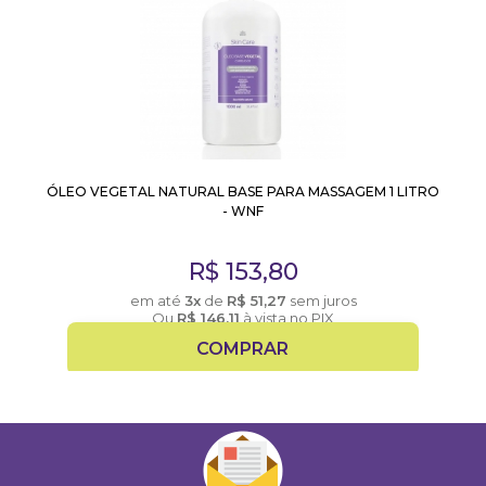
ÓLEO VEGETAL NATURAL BASE PARA MASSAGEM 1 LITRO
- WNF
R$
153,80
em até
3x
de
R$
51,27
sem juros
Ou
R$
146,11
à vista no PIX
COMPRAR