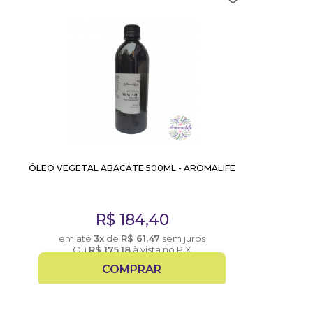
ÓLEO VEGETAL ABACATE 500ML - AROMALIFE
R$
184,40
em até
3x
de
R$
61,47
sem juros
Ou
R$
175,18
à vista no PIX
COMPRAR