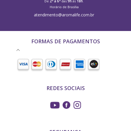
2ª a 6ª
9h
18h
De
das
às
.
Horário de Brasília
atendimento@aromalife.com.br
FORMAS DE PAGAMENTOS
REDES SOCIAIS