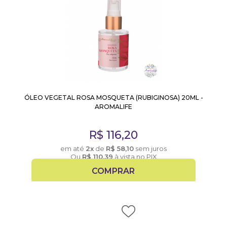
ÓLEO VEGETAL ROSA MOSQUETA (RUBIGINOSA) 20ML -
AROMALIFE
R$
116,20
em até
2x
de
R$
58,10
sem juros
Ou
R$
110,39
à vista no PIX
COMPRAR