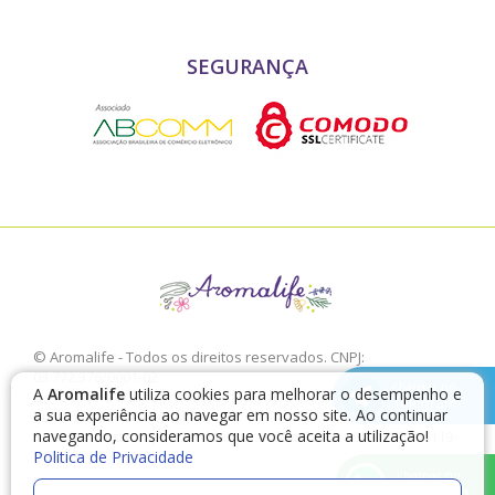
SEGURANÇA
© Aromalife - Todos os direitos reservados. CNPJ:
03.772.376/0001-02
chamar no
A
Aromalife
utiliza cookies para melhorar o desempenho e
É proibido a sua reprodução, total ou parcial, sem a expressa
Telegram
a sua experiência ao navegar em nosso site. Ao continuar
autorização da Aromalife.
navegando, consideramos que você aceita a utilização!
Rua: Conde de Irajá, 17 V. Mariana - São Paulo - SP / CEP: 04119-
Politica de Privacidade
010
chamar no
WhatsApp