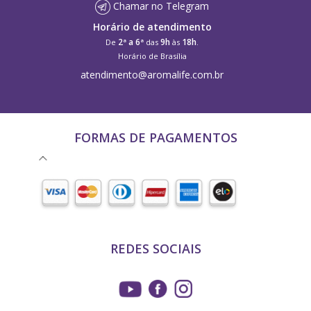
Chamar no Telegram
Horário de atendimento
2ª a 6ª
9h
18h
De
das
às
.
Horário de Brasília
atendimento@aromalife.com.br
FORMAS DE PAGAMENTOS
REDES SOCIAIS