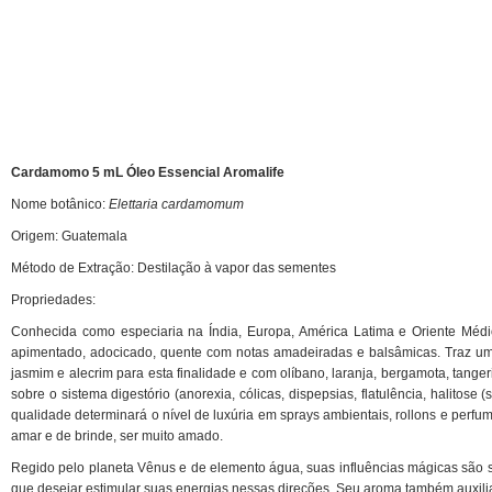
AromaPreciosos
Livros
Cosméticos
Cuidados Pessoais
Cardamomo 5 mL Óleo Essencial Aromalife
Nome botânico:
Elettaria cardamomum
Óleos Corporais
Origem: Guatemala
Roll-on e Sinergias
Método de Extração: Destilação à vapor das sementes
Propriedades:
PROMOÇÕES
Conhecida como especiaria na Índia, Europa, América
Latima
e Oriente Médi
Agosto na Aromalife
apimentado, adocicado, quente com notas amadeiradas e balsâmicas. Traz u
jasmim e alecrim para esta finalidade e com
olíbano
, laranja, bergamota, tange
XEPA AROMALIFE
sobre o sistema digestório (anorexia, cólicas, dispepsias, flatulência, halitos
qualidade determinará o nível de luxúria em sprays ambientais,
rollons
e perfum
amar e de brinde, ser muito amado.
REVENDAS
Regido pelo planeta Vênus e de elemento água, suas influências mágicas são s
Revendas
que desejar estimular suas energias nessas direções. Seu aroma também auxilia 