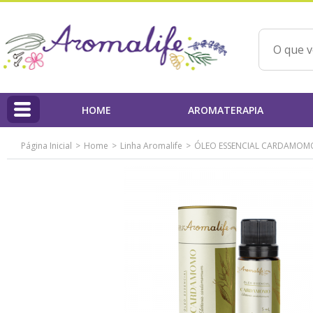
HOME
AROMATERAPIA
Página Inicial
Home
Linha Aromalife
ÓLEO ESSENCIAL CARDAMOMO
HOME
Linha Aromalife
Profissionais
PAP'AROMA - Projeto Aromaterapia na Prática
Qualidade dos Produtos / IBD
Ações Beneficentes
Beatriz Yoshimura