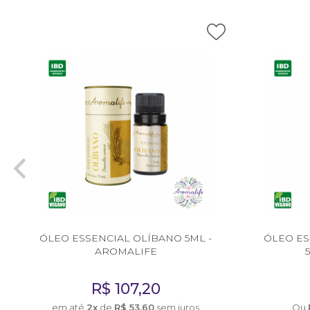
ÓLEO ESSENCIAL OLÍBANO 5ML -
ÓLEO ES
AROMALIFE
R$
107,20
em até
2x
de
R$
53,60
sem juros
Ou