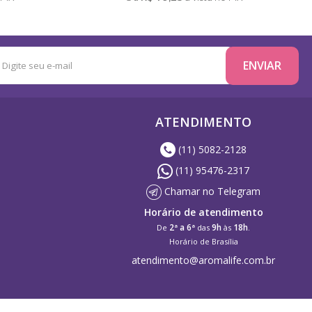
ATENDIMENTO
(11) 5082-2128
(11) 95476-2317
Chamar no Telegram
Horário de atendimento
2ª a 6ª
9h
18h
De
das
às
.
Horário de Brasília
atendimento@aromalife.com.br