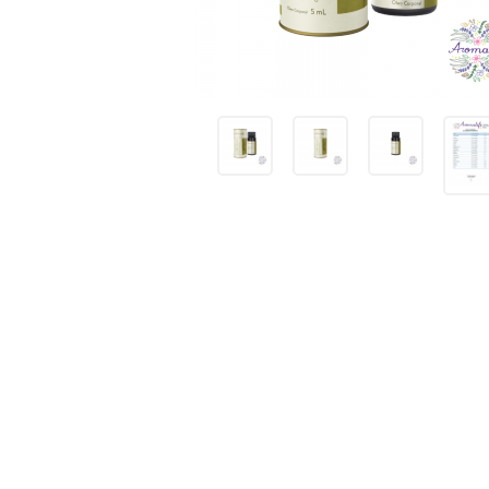
Receitas
Novidades
Cursos
AROMATERAPIA
Óleos Essenciais
Óleos e Manteigas Vegetais
Hidrolatos
Sprays Aromáticos
Difusores Ambientais
Difusores Pessoais
Bases Neutras