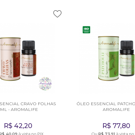
SENCIAL CRAVO FOLHAS
ÓLEO ESSENCIAL PATCHOU
5ML - AROMALIFE
AROMALIFE
R$
42,20
R$
77,80
R$
40,09
à vista no PIX
Ou
R$
73,91
à vista no