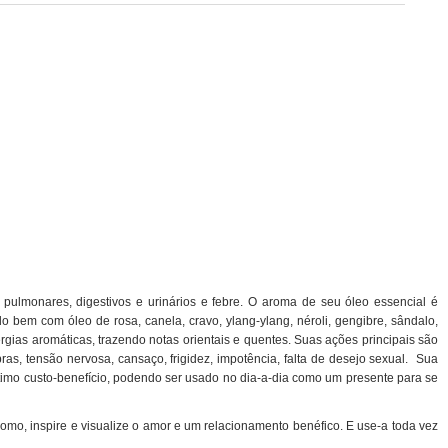
ulmonares, digestivos e urinários e febre. O aroma de seu óleo essencial é
do
bem com óleo de rosa, canela, cravo,
ylang-ylang
,
néroli
, gengibre, sândalo,
rgias aromáticas, trazendo notas orientais e quentes
. Suas ações principais são
bras
, tensão nervosa, cansaço, frigidez, impotência, falta de desejo sexual.
Sua
imo custo-benefício, podendo ser usado no
dia-a-dia
como um presente para se
mo, inspire e visualize o amor e um relacionamento benéfico. E use-a toda vez