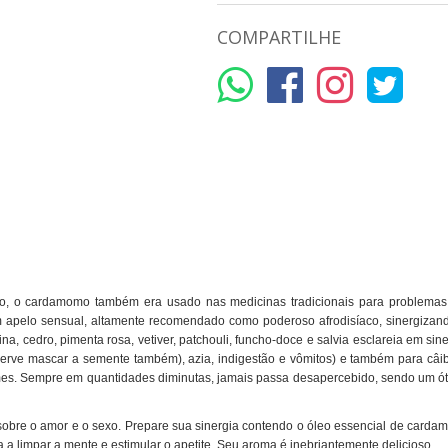
COMPARTILHE
o, o cardamomo também era usado nas medicinas tradicionais para problemas p
m apelo sensual, altamente recomendado como poderoso afrodisíaco,
sinergizan
rina, cedro, pimenta rosa
, vetiver, patchouli, funcho-doce e
salvia
esclareia
em sine
e (serve mascar a semente também), azia, indigestão e vômitos)
e também
para
câi
es. Sempre em quantidades diminutas, jamais passa desapercebido, sendo um ót
obre o amor e o sexo. Prepare sua sinergia contendo o óleo essencial de cardamo
a limpar a mente e estimular o apetite. Seu aroma é inebriantemente delicioso.