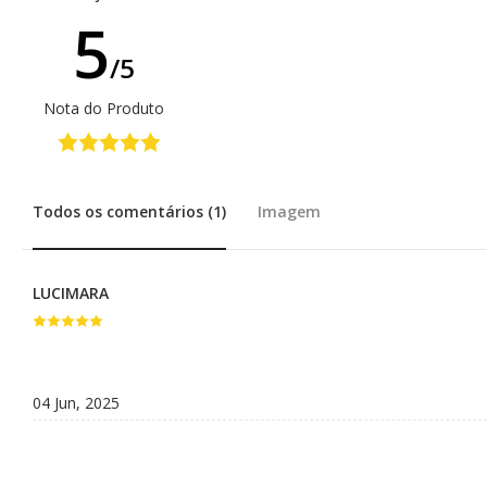
5
Diversos
/5
DIVERSOS
Nota do Produto
Acessórios
Argilas
Cubetas
Todos os comentários (1)
Imagem
Defumação
Livros diversos
LUCIMARA
Presentes
Respira Plus e Lota
04 Jun, 2025
Vidraria
Cursos