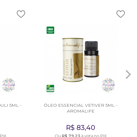
LI 5ML -
ÓLEO ESSENCIAL VETIVER 5ML -
AROMALIFE
R$
83,40
 PIX
Ou
R$
79,23
à vista no PIX