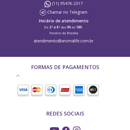
(11) 95476-2317
Chamar no Telegram
Horário de atendimento
2ª a 6ª
9h
18h
De
das
às
.
Horário de Brasília
atendimento@aromalife.com.br
FORMAS DE PAGAMENTOS
REDES SOCIAIS