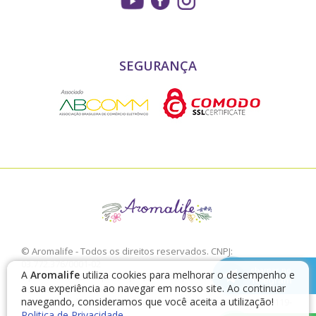
SEGURANÇA
© Aromalife - Todos os direitos reservados. CNPJ:
03.772.376/0001-02
chamar no
A
Aromalife
utiliza cookies para melhorar o desempenho e
É proibido a sua reprodução, total ou parcial, sem a expressa
Telegram
a sua experiência ao navegar em nosso site. Ao continuar
autorização da Aromalife.
navegando, consideramos que você aceita a utilização!
Rua: Conde de Irajá, 17 V. Mariana - São Paulo - SP / CEP: 04119-
Politica de Privacidade
010