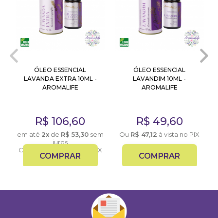
ÓLEO ESSENCIAL
ÓLEO ESSENCIAL
LAVANDA EXTRA 10ML -
LAVANDIM 10ML -
AROMALIFE
AROMALIFE
R$
106,60
R$
49,60
X
em até
2x
de
R$
53,30
sem
Ou
R$
47,12
à vista no PIX
juros
Ou
R$
101,27
à vista no PIX
COMPRAR
COMPRAR