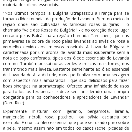
maioria dos óleos essenciais.
“Nos últimos tempos, a Bulgária ultrapassou a França para se
tornar o líder mundial da produção de Lavanda. Bem no meio da
região onde são cultivadas as famosas rosas búlgaras - o
chamado "Vale das Rosas da Bulgária" - e no coração deste lugar
cercado pelas Balcãs há a região chamada Tarnicheni, que nas
primaveras se colore de roxo pelas lavandas ao invés de rosa e
vermelho devido aos imensos roseirais. A Lavanda Búlgara é
caracterizada por um aroma de lavanda mais exuberante sem a
nota de topo canforada, típica dos óleoe essenciais de Lavanda
comum. Também possui notas verdes e frescas mais fortes, nos
transmitindo mais leveza. Bastante semelhante ao óleo essencial
de Lavanda de Alta Altitude, mas que finaliza com uma secagem
com aspectos mais ambarados - que são deliciosos para fazer
boas sinergias na aromaterapia. Oferece uma infinidade de usos
para todos os terapeutas e deve ser considerado uma compra
obrigatória para os conhecedores e apreciadores de Lavanda.”
(Dam Rice)
Experimente misturar com gerânio, bergamota, laranja,
manjericão, néroli, rosa, patchouli ou sálvia esclareia por
exemplo. É o único óleo essencial que pode ser usado puro sobre
a pele, mesmo assim não em todos os casos (acne, picadas de