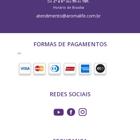
2ª a 6ª
9h
18h
De
das
às
.
Horário de Brasília
atendimento@aromalife.com.br
FORMAS DE PAGAMENTOS
REDES SOCIAIS