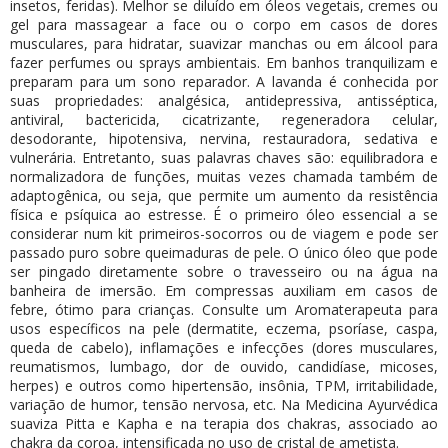
insetos, feridas). Melhor se diluído em óleos vegetais, cremes ou
gel para massagear a face ou o corpo em casos de dores
musculares, para hidratar, suavizar manchas ou em álcool para
fazer perfumes ou sprays ambientais. Em banhos tranquilizam e
preparam para um sono reparador. A lavanda é conhecida por
suas propriedades: analgésica, antidepressiva, antisséptica,
antiviral, bactericida, cicatrizante, regeneradora celular,
desodorante, hipotensiva, nervina, restauradora, sedativa e
vulnerária. Entretanto, suas palavras chaves são: equilibradora e
normalizadora de funções, muitas vezes chamada também de
adaptogênica, ou seja, que permite um aumento da resistência
física e psíquica ao estresse. É o primeiro óleo essencial a se
considerar num kit primeiros-socorros ou de viagem e pode ser
passado puro sobre queimaduras de pele. O único óleo que pode
ser pingado diretamente sobre o travesseiro ou na água na
banheira de imersão. Em compressas auxiliam em casos de
febre, ótimo para crianças. Consulte um Aromaterapeuta para
usos específicos na pele (dermatite, eczema, psoríase, caspa,
queda de cabelo), inflamações e infecções (dores musculares,
reumatismos, lumbago, dor de ouvido, candidíase, micoses,
herpes) e outros como hipertensão, insônia, TPM, irritabilidade,
variação de humor, tensão nervosa, etc. Na Medicina Ayurvédica
suaviza Pitta e Kapha e na terapia dos chakras, associado ao
chakra da coroa, intensificada no uso de cristal de ametista.