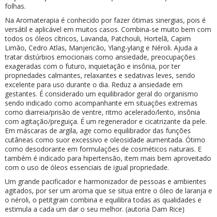
folhas.
Na Aromaterapia é conhecido por fazer ótimas sinergias, pois é
versátil e aplicável em muitos casos. Combina-se muito bem com
todos os óleos cítricos, Lavanda, Patchouli, Hortelã, Capim
Limão, Cedro Atlas, Manjericão,
Ylang-ylang
e
Néroli
. Ajuda a
tratar distúrbios emocionais como ansiedade, preocupações
exageradas com o futuro, inquietação e insônia, por ter
propriedades calmantes, relaxantes e sedativas leves, sendo
excelente para uso durante o dia. Reduz a ansiedade em
gestantes. É considerado um equilibrador geral do organismo
sendo indicado como acompanhante em situações extremas
como diarreia/prisão de ventre, ritmo acelerado/lento, insônia
com agitação/preguiça. É um regenerador e cicatrizante da pele.
Em máscaras de argila, age como equilibrador das funções
cutâneas como suor excessivo e oleosidade aumentada. Ótimo
como desodorante em formulações de cosméticos naturais.
E
também
é indicado para hipertensão, item mais bem aproveitado
com o uso de óleos essenciais de igual propriedade.
Um grande pacificador e harmonizador de pessoas e ambientes
agitados, por ser um aroma que se situa entre o óleo de laranja e
o
néroli
, o
petitgrain
combina e equilibra todas as qualidades e
estimula a cada um dar o seu melhor. (autoria Dam Rice)