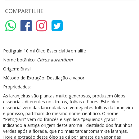
COMPARTILHE
P
etitgrain
10
m
l Óleo Essencial
Aromalife
Nome botânico:
C
itrus
aurantium
Origem:
Brasil
Método de Extração: Destilação a vapor
Propriedades:
As laranjeiras são plantas muito generosas, produzem óleos
essenciais diferentes nos frutos, folhas e flores. Este óleo
essencial vem das lanceoladas e verdejantes folhas da laranjeira
e por isso, partilham do mesmo nome científico. O nome
"
Petitgrain
" vem do francês e significa "pequenos grãos" -
indicando a antiga origem deste aroma - destilado dos frutinhos
verdes após a florada, que no mais tardar tornam-se laranjas.
Hoje a extração deste óleo se dá por arraste de vapor das