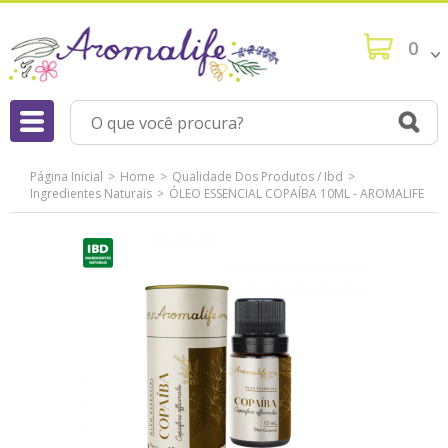
0
Página Inicial
Home
Qualidade Dos Produtos / Ibd
Ingredientes Naturais
ÓLEO ESSENCIAL COPAÍBA 10ML - AROMALIFE