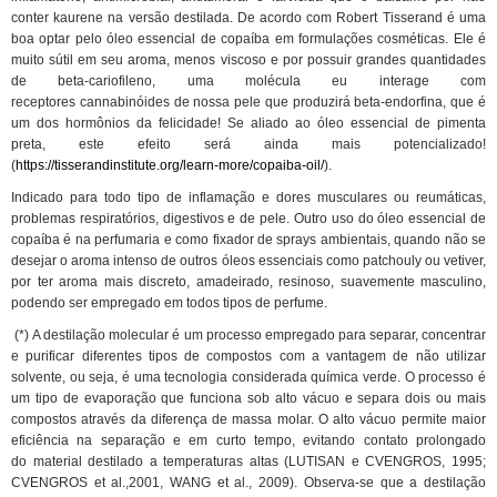
conter kaurene na versão destilada. De acordo com Robert Tisserand é uma
boa optar pelo óleo essencial de copaíba em formulações cosméticas. Ele é
muito sútil em seu aroma, menos viscoso e por possuir grandes quantidades
de beta-cariofileno, uma molécula eu interage com
receptores cannabinóides de nossa pele que produzirá beta-endorfina, que é
um dos hormônios da felicidade! Se aliado ao óleo essencial de pimenta
preta, este efeito será ainda mais potencializado!
(
https://tisserandinstitute.org/learn-more/copaiba-oil/
).
Indicado para todo tipo de inflamação e dores musculares ou reumáticas,
problemas respiratórios, digestivos e de pele. Outro uso do óleo essencial de
copaíba é na perfumaria e como fixador de sprays ambientais, quando não se
desejar o aroma intenso de outros óleos essenciais como patchouly ou vetiver,
por ter aroma mais discreto, amadeirado, resinoso, suavemente masculino,
podendo ser empregado em todos tipos de perfume.
(*) A destilação molecular é um processo empregado para separar, concentrar
e purificar diferentes tipos de compostos com a vantagem de não utilizar
solvente, ou seja, é uma tecnologia considerada química verde. O processo é
um tipo de evaporação que funciona sob alto vácuo e separa dois ou mais
compostos através da diferença de massa molar. O alto vácuo permite maior
eficiência na separação e em curto tempo, evitando contato prolongado
do material destilado a temperaturas altas (LUTISAN e CVENGROS, 1995;
CVENGROS et al.,2001, WANG et al., 2009). Observa-se que a destilação