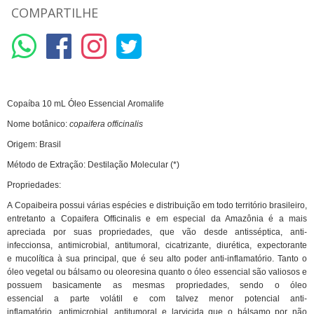
COMPARTILHE
Copaíba 10 mL Óleo Essencial Aromalife
Nome botânico:
copaifera officinalis
Origem: Brasil
Método de Extração: Destilação Molecular (*)
Propriedades:
A Copaibeira possui várias espécies e distribuição em todo território brasileiro,
entretanto a Copaifera Officinalis e em especial da Amazônia é a mais
apreciada por suas propriedades, que vão desde antisséptica, anti-
infeccionsa, antimicrobial, antitumoral, cicatrizante, diurética, expectorante
e mucolítica à sua principal, que é seu alto poder anti-inflamatório. Tanto o
óleo vegetal ou bálsamo ou oleoresina quanto o óleo essencial são valiosos e
possuem basicamente as mesmas propriedades, sendo o óleo
essencial a parte volátil e com talvez menor potencial anti-
inflamatório, antimicrobial, antitumoral e larvicida que o bálsamo por não