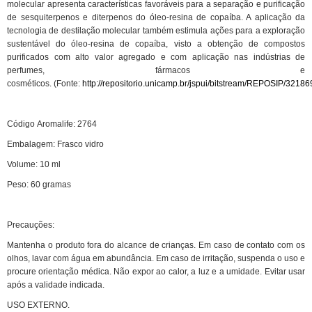
molecular apresenta características favoráveis para a separação e purificação
de sesquiterpenos e diterpenos do óleo-resina de copaíba. A aplicação da
tecnologia de destilação molecular também estimula ações para a exploração
sustentável do óleo-resina de copaíba, visto a obtenção de compostos
purificados com alto valor agregado e com aplicação nas indústrias de
perfumes, fármacos e
cosméticos. (Fonte:
http://repositorio.unicamp.br/jspui/bitstream/REPOSIP/321
Código Aromalife: 2764
Embalagem: Frasco vidro
Volume:
10
ml
Peso:
60
gramas
Precauções:
Mantenha o produto fora do alcance de crianças. Em caso de contato com os
olhos, lavar com água em abundância. Em caso de irritação, suspenda o uso e
procure orientação médica. Não expor ao calor, a luz e a umidade. Evitar usar
após a validade indicada.
USO EXTERNO.