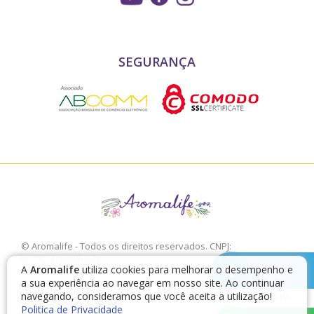
SEGURANÇA
© Aromalife - Todos os direitos reservados. CNPJ:
03.772.376/0001-02
chamar no
A
Aromalife
utiliza cookies para melhorar o desempenho e
É proibido a sua reprodução, total ou parcial, sem a expressa
Telegram
a sua experiência ao navegar em nosso site. Ao continuar
autorização da Aromalife.
navegando, consideramos que você aceita a utilização!
Rua: Conde de Irajá, 17 V. Mariana - São Paulo - SP / CEP: 04119-
010
Politica de Privacidade