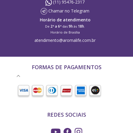
(11) 95476-2317
Chamar no Telegram
Horário de atendimento
2ª a 6ª
9h
18h
De
das
às
.
Horário de Brasília
atendimento@aromalife.com.br
FORMAS DE PAGAMENTOS
REDES SOCIAIS