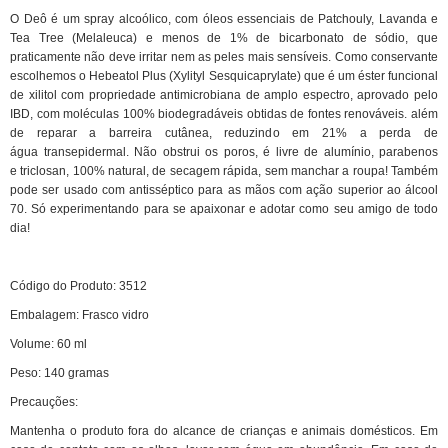
O Deô é um spray alcoólico, com óleos essenciais de Patchouly, Lavanda e
Tea Tree (Melaleuca) e menos de 1% de bicarbonato de sódio, que
praticamente não deve irritar nem as peles mais sensíveis. Como conservante
escolhemos o Hebeatol Plus (Xylityl Sesquicaprylate) que é um éster funcional
de xilitol com propriedade antimicrobiana de amplo espectro, aprovado pelo
IBD, com moléculas 100% biodegradáveis obtidas de fontes renováveis. além
de reparar a barreira cutânea, reduzindo em 21% a perda de
água transepidermal. Não obstrui os poros, é livre de alumínio, parabenos
e triclosan, 100% natural, de secagem rápida, sem manchar a roupa! Também
pode ser usado com antisséptico para as mãos com ação superior ao álcool
70. Só experimentando para se apaixonar e adotar como seu amigo de todo
dia!
Código do Produto:
3
512
Embalagem: Frasco vidro
Volume:
60
ml
Peso:
140
gramas
Precauções:
Mantenha o produto fora do alcance de crianças e animais domésticos. Em