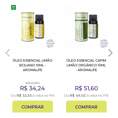
ÓLEO ESSENCIAL LIMÃO
ÓLEO ESSENCIAL CAPIM
SICILIANO 10ML -
LIMÃO ORGÂNICO 10ML
AROMALIFE
- AROMALIFE
R$
42,80
R$
34,24
R$
51,60
X
Ou
R$
32,53
à vista no PIX
Ou
R$
49,02
à vista no PIX
COMPRAR
COMPRAR