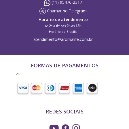
(11) 95476-2317
Chamar no Telegram
Horário de atendimento
2ª a 6ª
9h
18h
De
das
às
.
Horário de Brasília
atendimento@aromalife.com.br
FORMAS DE PAGAMENTOS
REDES SOCIAIS