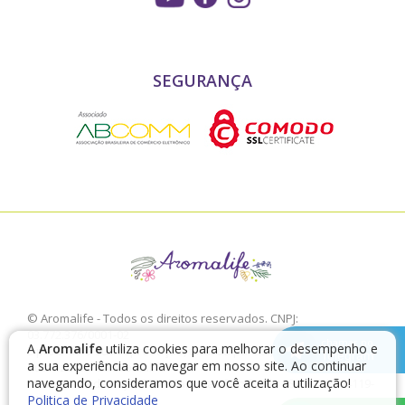
SEGURANÇA
© Aromalife - Todos os direitos reservados. CNPJ:
03.772.376/0001-02
chamar no
A
Aromalife
utiliza cookies para melhorar o desempenho e
É proibido a sua reprodução, total ou parcial, sem a expressa
Telegram
a sua experiência ao navegar em nosso site. Ao continuar
autorização da Aromalife.
navegando, consideramos que você aceita a utilização!
Rua: Conde de Irajá, 17 V. Mariana - São Paulo - SP / CEP: 04119-
010
Politica de Privacidade