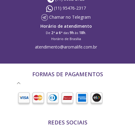
(11) 95476-2317
Chamar no Telegram
Horário de atendimento
2ª a 6ª
9h
18h
De
das
às
.
Horário de Brasília
atendimento@aromalife.com.br
FORMAS DE PAGAMENTOS
REDES SOCIAIS