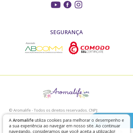
SEGURANÇA
© Aromalife - Todos os direitos reservados. CNPJ:
03.772.376/0001-02
chamar no
A
Aromalife
utiliza cookies para melhorar o desempenho e
É proibido a sua reprodução, total ou parcial, sem a expressa
Telegram
a sua experiência ao navegar em nosso site. Ao continuar
autorização da Aromalife.
navegando, consideramos que você aceita a utilização!
Rua: Conde de Irajá, 17 V. Mariana - São Paulo - SP / CEP: 04119-