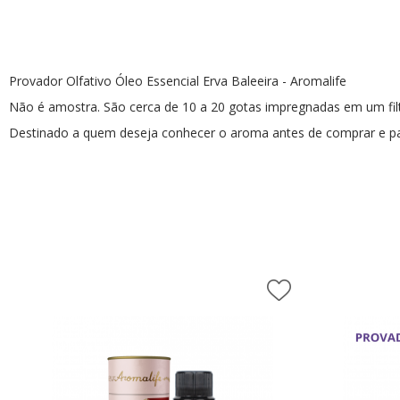
AromaPreciosos
Livros
Provador Olfativo Óleo Essencial Erva Baleeira - Aromalife
Cosméticos
Não é amostra. São cerca de 10 a 20 gotas impregnadas em um filt
Destinado a quem deseja conhecer o aroma antes de comprar e pa
Cuidados Pessoais
Óleos Corporais
Roll-on e Sinergias
PROMOÇÕES
Agosto na Aromalife
XEPA AROMALIFE
REVENDAS
Revendas