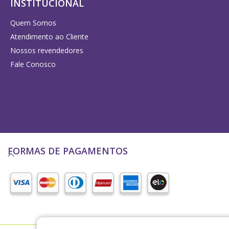
INSTITUCIONAL
Diversos
Quem Somos
DIVERSOS
Atendimento ao Cliente
Nossos revendedores
Acessórios
Fale Conosco
Argilas
Cubetas
Defumação
Livros diversos
FORMAS DE PAGAMENTOS
Presentes
Respira Plus e Lota
Vidraria
Cursos