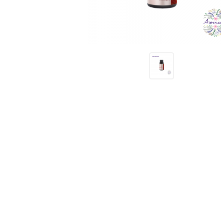
Receitas
Novidades
Cursos
AROMATERAPIA
Óleos Essenciais
Óleos e Manteigas Vegetais
Hidrolatos
Sprays Aromáticos
Difusores Ambientais
Difusores Pessoais
Bases Neutras