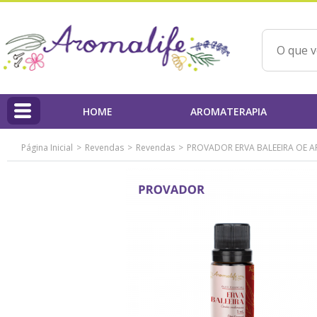
HOME
AROMATERAPIA
Página Inicial
Revendas
Revendas
PROVADOR ERVA BALEEIRA OE A
HOME
Linha Aromalife
Profissionais
PAP'AROMA - Projeto Aromaterapia na Prática
Qualidade dos Produtos / IBD
Ações Beneficentes
Beatriz Yoshimura