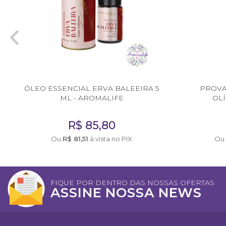
Consultor de Vendas
Distribuição
EMBALAGENS
Frascos Rosca 28
ÓLEO ESSENCIAL ERVA BALEEIRA 5
PROVA
Frascos Rosca 18
ML - AROMALIFE
OL
Flaconete Rosca 13
R$
85,80
Flaconete Rosca 15
Ou
R$
81,51
à vista no PIX
Ou
Frasco Laquê Rosca 18
Pote 30 ml
FIQUE POR DENTRO DAS NOSSAS OFERTAS
ASSINE NOSSA NEWS
Pote 33 ml
Rollon