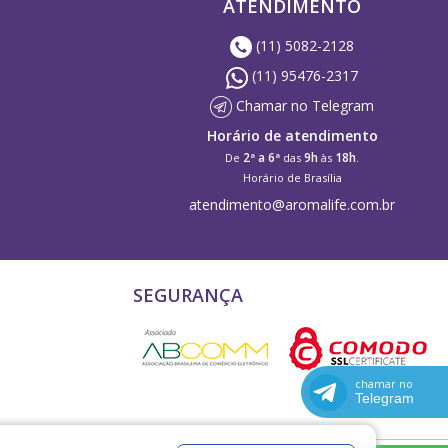
ATENDIMENTO
(11) 5082-2128
(11) 95476-2317
Chamar no Telegram
Horário de atendimento
2ª a 6ª
9h
18h
De
das
às
.
Horário de Brasília
atendimento@aromalife.com.br
SEGURANÇA
chamar no
Telegram