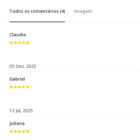
Consultor de Vendas
Todos os comentários (4)
Imagem
Distribuição
Claudia
EMBALAGENS
Frascos Rosca 28
Frascos Rosca 18
05 Dez, 2025
Flaconete Rosca 13
Gabriel
Flaconete Rosca 15
Frasco Laquê Rosca 18
Pote 30 ml
13 Jul, 2025
Pote 33 ml
Juliana
Rollon