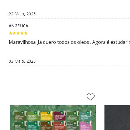
Diversos
22 Maio, 2025
DIVERSOS
ANGELICA
Acessórios
Argilas
Maravilhosa. Já quero todos os óleos . Agora é estudar 
Cubetas
03 Maio, 2025
Defumação
Livros diversos
Presentes
Respira Plus e Lota
Vidraria
Cursos