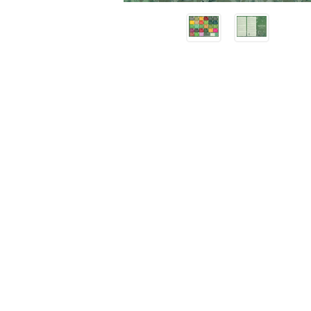
Receitas
Novidades
Cursos
AROMATERAPIA
Óleos Essenciais
Óleos e Manteigas Vegetais
Hidrolatos
Sprays Aromáticos
Difusores Ambientais
Difusores Pessoais
Bases Neutras