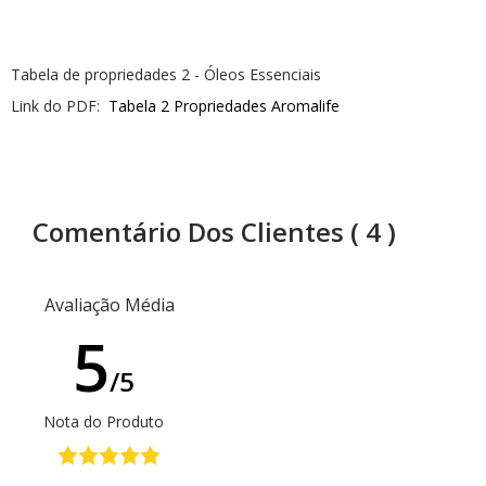
AromaPreciosos
Tabela de propriedades 2 - Óleos Essenciais
Livros
Link do PDF:
Tabela 2 Propriedades Aromalife
Cosméticos
Cuidados Pessoais
Óleos Corporais
Comentário Dos Clientes
( 4 )
Roll-on e Sinergias
Avaliação Média
PROMOÇÕES
5
Agosto na Aromalife
/5
XEPA AROMALIFE
Nota do Produto
REVENDAS
Revendas