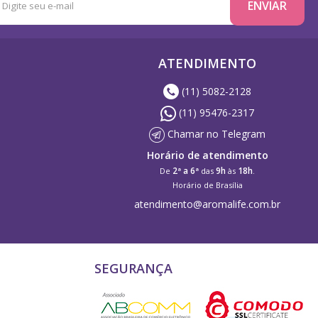
ATENDIMENTO
(11) 5082-2128
(11) 95476-2317
Chamar no Telegram
Horário de atendimento
2ª a 6ª
9h
18h
De
das
às
.
Horário de Brasília
atendimento@aromalife.com.br
SEGURANÇA