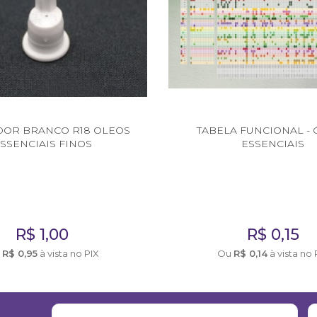
DOR BRANCO R18 OLEOS
TABELA FUNCIONAL -
SSENCIAIS FINOS
ESSENCIAIS
R$
1,00
R$
0,15
u
R$
0,95
à vista no PIX
Ou
R$
0,14
à vista no 