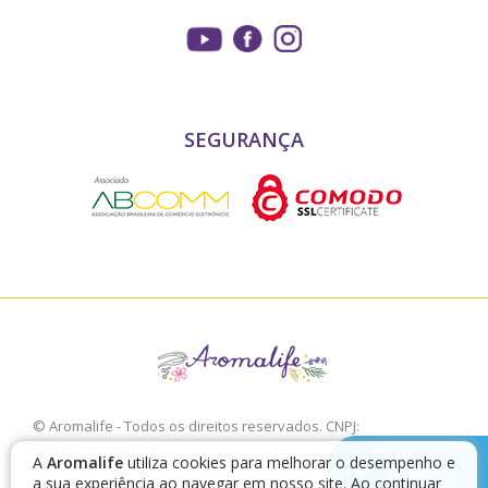
SEGURANÇA
© Aromalife - Todos os direitos reservados. CNPJ:
03.772.376/0001-02
chamar no
A
Aromalife
utiliza cookies para melhorar o desempenho e
É proibido a sua reprodução, total ou parcial, sem a expressa
Telegram
a sua experiência ao navegar em nosso site. Ao continuar
autorização da Aromalife.