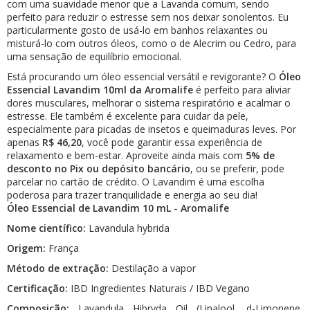
com uma suavidade menor que a Lavanda comum, sendo
perfeito para reduzir o estresse sem nos deixar sonolentos. Eu
particularmente gosto de usá-lo em banhos relaxantes ou
misturá-lo com outros óleos, como o de Alecrim ou Cedro, para
uma sensação de equilíbrio emocional.
Está procurando um óleo essencial versátil e revigorante? O
Óleo
Essencial Lavandim 10ml da Aromalife
é perfeito para aliviar
dores musculares, melhorar o sistema respiratório e acalmar o
estresse. Ele também é excelente para cuidar da pele,
especialmente para picadas de insetos e queimaduras leves. Por
apenas
R$
46,20
, você pode garantir essa experiência de
relaxamento e bem-estar. Aproveite ainda mais com
5% de
desconto no Pix ou depósito bancário
, ou se preferir, pode
parcelar no cartão de crédito. O Lavandim é uma escolha
poderosa para trazer tranquilidade e energia ao seu dia!
Óleo Essencial de Lavandim 10 mL - Aromalife
Nome científico:
Lavandula hybrida
Origem:
França
Método de extração:
Destilação a vapor
Certificação:
IBD Ingredientes Naturais / IBD Vegano
Composição:
Lavandula Hibryda Oil (Linalool, d-Limonene,