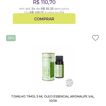
R$
110,70
em até
2x
de
R$
55,35
sem juros
Ou
R$
105,17
à vista no PIX
COMPRAR
30%
TOMILHO TIMOL 5 ML OLEO ESSENCIAL AROMALIFE VAL.
10/26