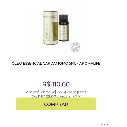
ÓLEO ESSENCIAL CARDAMOMO 5ML - AROMALIFE
R$
110,60
em até
2x
de
R$
55,30
sem juros
Ou
R$
105,07
à vista no PIX
COMPRAR