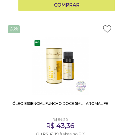
COMPRAR
20%
ÓLEO ESSENCIAL FUNCHO DOCE 5ML - AROMALIFE
R$
54,20
R$
43,36
Ou
R$
41,19
à vista no PIX