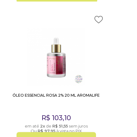
ÓLEO ESSENCIAL ROSA 2% 20 ML AROMALIFE
R$
103,10
em até
2x
de
R$
51,55
sem juros
Ou
R$
97,95
à vista no PIX