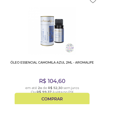
ÓLEO ESSENCIAL CAMOMILA AZUL 2ML - AROMALIFE
R$
104,60
em até
2x
de
R$
52,30
sem juros
Ou
R$
99,37
à vista no PIX
COMPRAR