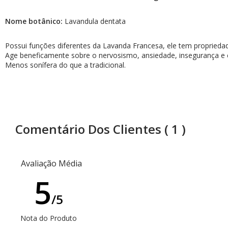
AromaPreciosos
Nome botânico:
Lavandula dentata
Livros
Possui funções diferentes da Lavanda Francesa, ele tem propriedad
Age beneficamente sobre o nervosismo, ansiedade, insegurança e 
Cosméticos
Menos sonífera do que a tradicional.
Cuidados Pessoais
Óleos Corporais
Roll-on e Sinergias
Comentário Dos Clientes
( 1 )
PROMOÇÕES
Agosto na Aromalife
Avaliação Média
5
XEPA AROMALIFE
/5
REVENDAS
Nota do Produto
Revendas