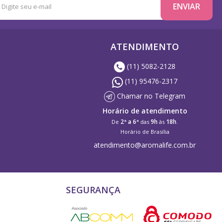
ATENDIMENTO
(11) 5082-2128
(11) 95476-2317
Chamar no Telegram
Horário de atendimento
2ª a 6ª
9h
18h
De
das
às
.
Horário de Brasília
atendimento@aromalife.com.br
SEGURANÇA