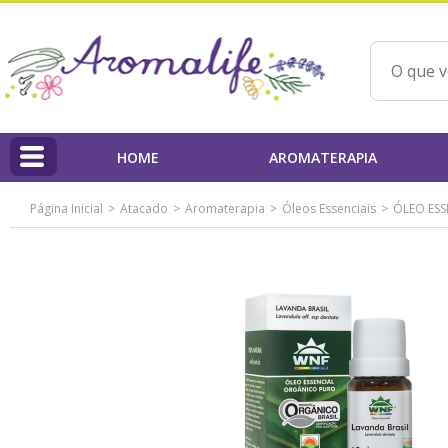
HOME
AROMATERAPIA
Página Inicial
Atacado
Aromaterapia
Óleos Essenciais
ÓLEO ESS
HOME
Linha Aromalife
Profissionais
PAP'AROMA - Projeto Aromaterapia na Prática
Qualidade dos Produtos / IBD
Ações Beneficentes
Beatriz Yoshimura