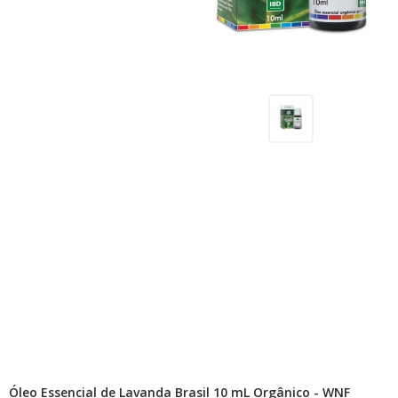
Receitas
Novidades
Cursos
AROMATERAPIA
Óleos Essenciais
Óleos e Manteigas Vegetais
Hidrolatos
Sprays Aromáticos
Difusores Ambientais
Difusores Pessoais
Bases Neutras
Óleo Essencial de Lavanda Brasil 10 mL Orgânico - WNF