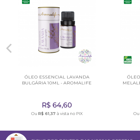
Diversos
DIVERSOS
Acessórios
Argilas
Cubetas
Defumação
ÓLEO ESSENCIAL LAVANDA
ÓLEO
Livros diversos
BULGÁRIA 10ML - AROMALIFE
MELALE
Presentes
R$
64,60
Respira Plus e Lota
Ou
R$
61,37
à vista no PIX
O
Vidraria
Cursos