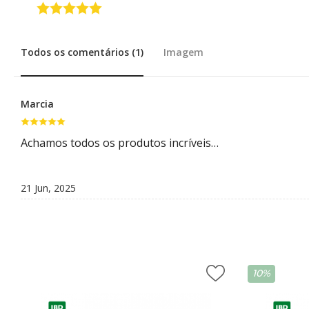
Consultor de Vendas
Distribuição
Todos os comentários (1)
Imagem
EMBALAGENS
Frascos Rosca 28
Marcia
Frascos Rosca 18
Achamos todos os produtos incríveis…
Flaconete Rosca 13
Flaconete Rosca 15
21 Jun, 2025
Frasco Laquê Rosca 18
Pote 30 ml
Pote 33 ml
10%
Rollon