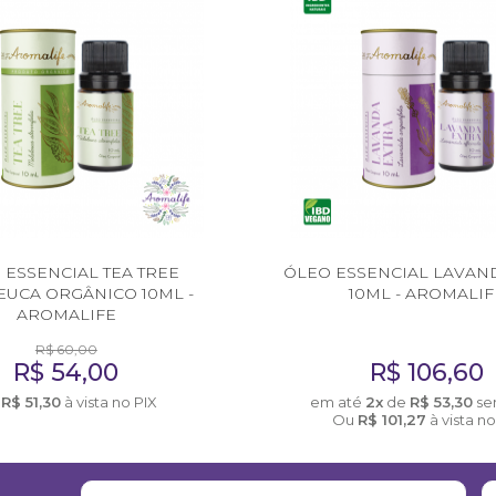
 ESSENCIAL TEA TREE
ÓLEO ESSENCIAL LAVAN
UCA ORGÂNICO 10ML -
10ML - AROMALIF
AROMALIFE
R$
60,00
R$
54,00
R$
106,60
u
R$
51,30
à vista no PIX
em até
2x
de
R$
53,30
se
Ou
R$
101,27
à vista no