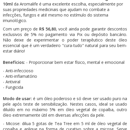
10ml
da Aromalife é uma excelente escolha, especialmente por
suas propriedades medicinais que ajudam no combate a
infecções, fungos e até mesmo no estímulo do sistema
imunológico.
Com um preço de
R$ 56,80
, você ainda pode garantir descontos
exclusivos de 5% no pagamento via Pix ou depósito bancário.
Não deixe de experimentar o poder terapêutico deste óleo
essencial que é um verdadeiro "cura-tudo" natural para seu bem-
estar diário!
Benefícios:
- Proporcionar bem estar físico, mental e emocional
- Anti-infeccioso
- Anti-inflamatório
- Antiviral
- Fungicida
Modo de usar:
é um óleo poderoso e só deve ser usado puro na
pele após teste de sensibilização. Nestes casos, ideal se usado
diluído em no máximo 5% em óleo vegetal de copaíba, outro
óleo extremamente útil em diversas afecções da pele.
- Micose: dilua 5 gotas de Tea Tree em 5 ml de óleo vegetal de
copaíba e aplique na forma de curativo sobre a micose. Serve