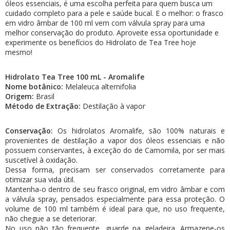
óleos essenciais, é uma escolha perfeita para quem busca um
cuidado completo para a pele e saúde bucal. E o melhor: o frasco
em vidro âmbar de 100 ml vem com válvula spray para uma
melhor conservação do produto. Aproveite essa oportunidade e
experimente os benefícios do Hidrolato de Tea Tree hoje
mesmo!
Hidrolato Tea Tree 100 mL - Aromalife
Nome botânico:
Melaleuca alternifolia
Origem:
Brasil
Método de Extração:
Destilação à vapor
Conservação:
Os hidrolatos Aromalife, são 100% naturais e
provenientes de destilação a vapor dos óleos essenciais e não
possuem conservantes, à exceção do de Camomila, por ser mais
suscetível à oxidação.
Dessa forma, precisam ser conservados corretamente para
otimizar sua vida útil.
Mantenha-o dentro de seu frasco original, em vidro âmbar e com
a válvula spray, pensados especialmente para essa proteção. O
volume de 100 ml também é ideal para que, no uso frequente,
não chegue a se deteriorar.
No uso não tão frequente, guarde na geladeira. Armazene-os