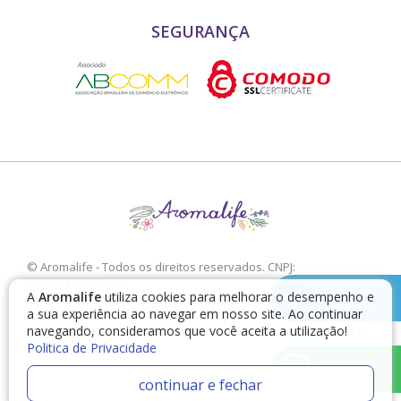
SEGURANÇA
© Aromalife - Todos os direitos reservados. CNPJ:
03.772.376/0001-02
chamar no
A
Aromalife
utiliza cookies para melhorar o desempenho e
É proibido a sua reprodução, total ou parcial, sem a expressa
Telegram
a sua experiência ao navegar em nosso site. Ao continuar
autorização da Aromalife.
navegando, consideramos que você aceita a utilização!
Rua: Conde de Irajá, 17 V. Mariana - São Paulo - SP / CEP: 04119-
010
Politica de Privacidade
chamar no
WhatsApp
continuar e fechar