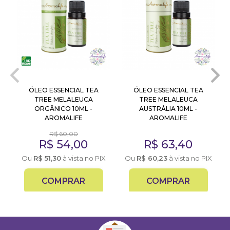
ÓLEO ESSENCIAL TEA
ÓLEO ESSENCIAL TEA
TREE MELALEUCA
TREE MELALEUCA
ORGÂNICO 10ML -
AUSTRÁLIA 10ML -
AROMALIFE
AROMALIFE
R$
60,00
R$
54,00
R$
63,40
X
Ou
R$
51,30
à vista no PIX
Ou
R$
60,23
à vista no PIX
COMPRAR
COMPRAR