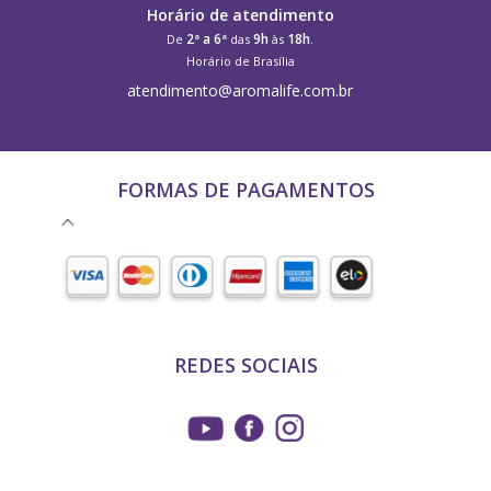
Horário de atendimento
2ª a 6ª
9h
18h
De
das
às
.
Horário de Brasília
atendimento@aromalife.com.br
FORMAS DE PAGAMENTOS
REDES SOCIAIS