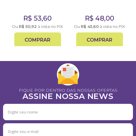
R$
53,60
R$
48,00
X
Ou
R$
50,92
à vista no PIX
Ou
R$
45,60
à vista no PIX
COMPRAR
COMPRAR
FIQUE POR DENTRO DAS NOSSAS OFERTAS
ASSINE NOSSA NEWS