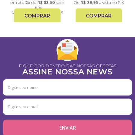
em até
2x
de
R$
53,60
sem
Ou
R$
38,95
à vista no PIX
IX
juros
Ou
R$
101,84
à vista no PIX
COMPRAR
COMPRAR
FIQUE POR DENTRO DAS NOSSAS OFERTAS
ASSINE NOSSA NEWS