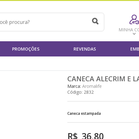
MINHA C
PROMOÇÕES
REVENDAS
EMB
CANECA ALECRIM E 
Marca:
Aromalife
Código:
2832
Caneca estampada
R$
36,80