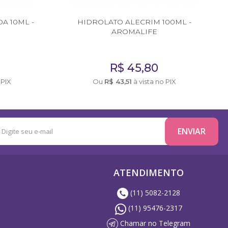
A 10ML -
HIDROLATO ALECRIM 100ML -
AROMALIFE
R$
45,80
 PIX
Ou
R$
43,51
à vista no PIX
ATENDIMENTO
(11) 5082-2128
(11) 95476-2317
Chamar no Telegram