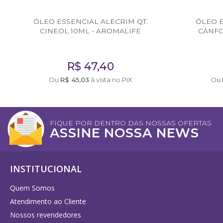
Consultor de Vendas
ÓLEO ESSENCIAL ALECRIM QT.
ÓLEO E
CINEOL 10ML - AROMALIFE
CÂNFO
Distribuição
EMBALAGENS
R$
47,40
Frascos Rosca 28
Ou
R$
45,03
à vista no PIX
Ou
Frascos Rosca 18
Flaconete Rosca 13
FIQUE POR DENTRO DAS NOSSAS OFERTAS
ASSINE NOSSA NEWS
Flaconete Rosca 15
Frasco Laquê Rosca 18
INSTITUCIONAL
Pote 30 ml
Quem Somos
Pote 33 ml
Atendimento ao Cliente
Rollon
Nossos revendedores