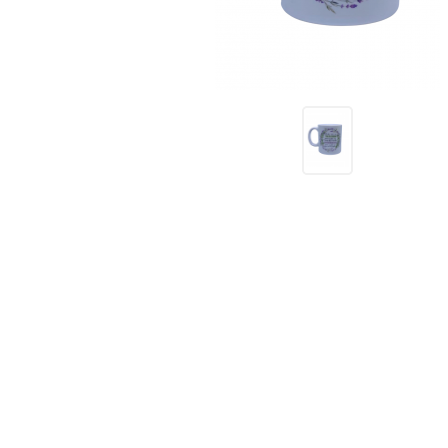
Receitas
Novidades
Cursos
AROMATERAPIA
Óleos Essenciais
Óleos e Manteigas Vegetais
Hidrolatos
Sprays Aromáticos
Difusores Ambientais
Difusores Pessoais
Bases Neutras