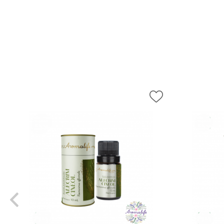
AromaPreciosos
Livros
Cosméticos
Cuidados Pessoais
Óleos Corporais
Roll-on e Sinergias
PROMOÇÕES
Agosto na Aromalife
XEPA AROMALIFE
REVENDAS
Revendas