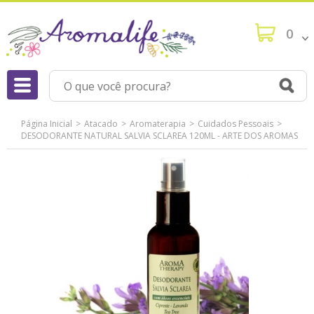
0
Página Inicial
Atacado
Aromaterapia
Cuidados Pessoais
DESODORANTE NATURAL SALVIA SCLAREA 120ML - ARTE DOS AROMAS