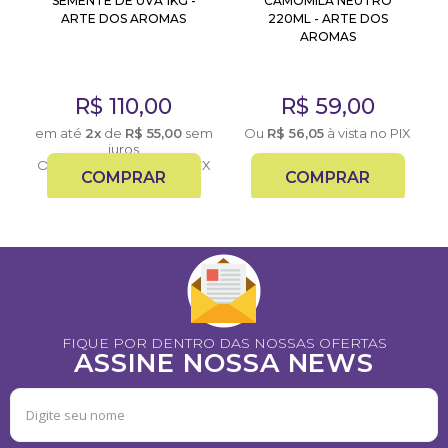
SEMENTE DE UVA 1KG -
CAMOMILA NEUTRO
ARTE DOS AROMAS
220ML - ARTE DOS
AROMAS
X
R$
110,00
R$
59,00
em até
2x
de
R$
55,00
sem
Ou
R$
56,05
à vista no PIX
juros
Ou
R$
104,50
à vista no PIX
COMPRAR
COMPRAR
FIQUE POR DENTRO DAS NOSSAS OFERTAS
ASSINE NOSSA NEWS