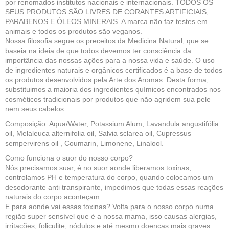
por renomados institutos nacionais e internacionais. TODOS OS
SEUS PRODUTOS SÃO LIVRES DE CORANTES ARTIFICIAIS,
PARABENOS E ÓLEOS MINERAIS. A marca não faz testes em
animais e todos os produtos são veganos.
Nossa filosofia segue os preceitos da Medicina Natural, que se
baseia na ideia de que todos devemos ter consciência da
importância das nossas ações para a nossa vida e saúde. O uso
de ingredientes naturais e orgânicos certificados é a base de todos
os produtos desenvolvidos pela Arte dos Aromas. Desta forma,
substituimos a maioria dos ingredientes químicos encontrados nos
cosméticos tradicionais por produtos que não agridem sua pele
nem seus cabelos.
Composição: Aqua/Water, Potassium Alum, Lavandula angustifólia
oil, Melaleuca alternifolia oil, Salvia sclarea oil, Cupressus
sempervirens oil , Coumarin, Limonene, Linalool.
Como funciona o suor do nosso corpo?
Nós precisamos suar, é no suor aonde liberamos toxinas,
controlamos PH e temperatura do corpo, quando colocamos um
desodorante anti transpirante, impedimos que todas essas reações
naturais do corpo aconteçam.
E para aonde vai essas toxinas? Volta para o nosso corpo numa
região super sensível que é a nossa mama, isso causas alergias,
irritações, foliculite, nódulos e até mesmo doenças mais graves.