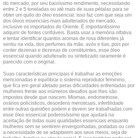
do mercado, por seu baixíssimo rendimento, necessitando
entre 2 e 5 toneladas ou até mais de suas pétalas para se
obter um quilo do óleo essencial. Isso faz com que seja um
dos óleos essenciais mais adulterados do mercado,
inclusive os importados do Oriente. É importantíssimo
adquirir de fontes confiáveis. Basta usar a memória olfativa
e tentar identificar quantos aromas de rosa diferentes já
sentiu na vida, dos perfumes da mãe, avós e tias, pois por
conter dezenas e dezenas de constituintes, esse óleo
essencial quando adulterado ou sintetizado raramente é
parecido com o original.
Suas características principais é trabalhar as emoções
mencionadas e equilibrar o sistema reprodutor feminino,
que fica em geral afetado pelas dificuldades enfrentadas por
mulheres frente aos inúmeros desafios que lhes são
impostos desde que nascem. Miomas, endometriose,
ovários policísticos, desordens menstruais, infertilidade
entre outras questões podem e devem ser trabalhadas com
esse óleo essencial poderosíssimo que ajudará na
aceitação de todas suas qualidades essenciais enquanto
mulheres sem se sentirem envergonhadas, podadas ou com
a necessidade de se adaptarem aos seus meios, seja de