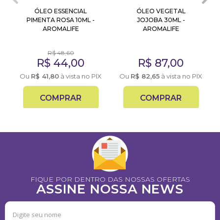
ÓLEO ESSENCIAL
ÓLEO VEGETAL
PIMENTA ROSA 10ML -
JOJOBA 30ML -
AROMALIFE
AROMALIFE
R$
48,60
R$
44,00
R$
87,00
X
Ou
R$
41,80
à vista no PIX
Ou
R$
82,65
à vista no PIX
COMPRAR
COMPRAR
FIQUE POR DENTRO DAS NOSSAS OFERTAS
ASSINE NOSSA NEWS