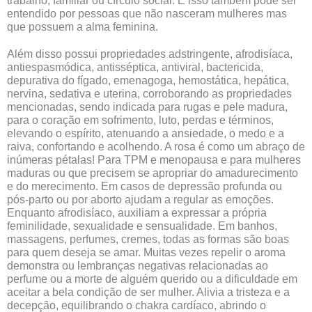
trabalho, familiar ou círculo social. E isso também pode ser
entendido por pessoas que não nasceram mulheres mas
que possuem a alma feminina.
Além disso possui propriedades adstringente, afrodisíaca,
antiespasmódica, antisséptica, antiviral, bactericida,
depurativa do fígado, emenagoga, hemostática, hepática,
nervina, sedativa e uterina, corroborando as propriedades
mencionadas, sendo indicada para rugas e pele madura,
para o coração em sofrimento, luto, perdas e términos,
elevando o espírito, atenuando a ansiedade, o medo e a
raiva, confortando e acolhendo. A rosa é como um abraço de
inúmeras pétalas! Para TPM e menopausa e para mulheres
maduras ou que precisem se apropriar do amadurecimento
e do merecimento. Em casos de depressão profunda ou
pós-parto ou por aborto ajudam a regular as emoções.
Enquanto afrodisíaco, auxiliam a expressar a própria
feminilidade, sexualidade e sensualidade. Em banhos,
massagens, perfumes, cremes, todas as formas são boas
para quem deseja se amar. Muitas vezes repelir o aroma
demonstra ou lembranças negativas relacionadas ao
perfume ou a morte de alguém querido ou a dificuldade em
aceitar a bela condição de ser mulher. Alivia a tristeza e a
decepção, equilibrando o chakra cardíaco, abrindo o