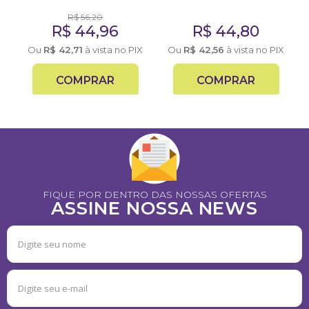
R$
56,20
R$
44,96
R$
44,80
X
Ou
R$
42,71
à vista no PIX
Ou
R$
42,56
à vista no PIX
COMPRAR
COMPRAR
FIQUE POR DENTRO DAS NOSSAS OFERTAS
ASSINE NOSSA NEWS