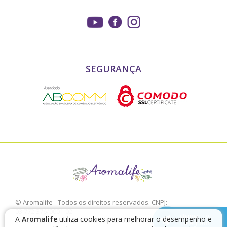
SEGURANÇA
© Aromalife - Todos os direitos reservados. CNPJ:
03.772.376/0001-02
chamar no
A
Aromalife
utiliza cookies para melhorar o desempenho e
É proibido a sua reprodução, total ou parcial, sem a expressa
Telegram