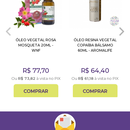
ÓLEO VEGETAL ROSA
ÓLEO RESINA VEGETAL
MOSQUETA 20ML -
COPAÍBA BÁLSAMO
WNF
60ML - AROMALIFE
R$
77,70
R$
64,40
X
Ou
R$
73,82
à vista no PIX
Ou
R$
61,18
à vista no PIX
COMPRAR
COMPRAR