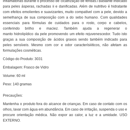
inflamatórias durante o processo de cicatrização de feridas.
i
Bastante indicado
para peles ásperas
,
rachadas
ii
e danificadas.
Além de nutritivo é h
idratante
com efeitos emolientes e
suavizantes
, muito compatível com a pele, devido a
semelhança de sua composição com a do sebo humano. Com qualidades
essenciais para fórmulas de cuidados para o rosto, corpo e cabelos,
conferindo brilho e maciez.
Também ajuda a regenerar o
manto
hidrolipídico
da pele promovendo um efeito rejuvenescedor. Tudo ist
o
graças a sua composição de ácidos graxos sendo também indicado para
peles sensíveis. Mesmo com cor e odor
caracterís
iii
ticos, não afetam as
formulações cosméticas.
Código do Produto:
303
1
Embalagem:
Frasco de Vidro
Volume:
60 ml
Peso:
1
40
gramas
Precauções:
Mantenha o produto fora do alcance de crianças. Em caso de contato com os
olhos, lavar com água em abundância. Em caso de irritação, suspenda o uso e
procure orientação médica. Não expor ao calor, a luz e a umidade. USO
EXTERNO.