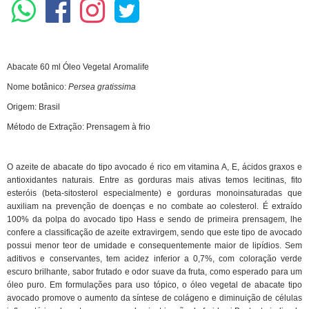
Abacate 60 ml Óleo Vegetal Aromalife
Nome botânico:
Persea gratissima
Origem: Brasil
Método de Extração: Prensagem à frio
O azeite de
abacate do tipo avocado é rico em vitamina A, E, ácidos graxos e
antioxidantes naturais. Entre as gorduras mais ativas temos lecitinas, fito
esteróis (beta-
sitosterol
especialmente)
e gorduras monoinsaturadas que
auxiliam na prevenção de doenças e no combate ao colesterol.
É extraído
100% da polpa do avocado tipo
Hass
e sendo de primeira prensagem,
lhe
confere a classificação de azeite
extravirgem
, sendo que este tipo de avocado
possui menor teor de umidade e consequentemente maior de lipídios.
Sem
aditivos e conservantes, tem acidez inferior a 0,7
%, com coloração verde
escuro brilhante, sabor frutado e odor suave da fruta, como esperado
para um
óleo puro
.
Em formulações para uso tópico, o
óleo vegetal de abacate tipo
avocado promove o aumento da síntese de colágeno
e diminuição de células