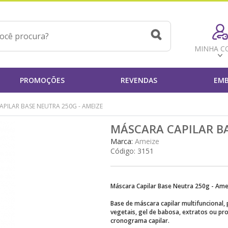
MINHA C
PROMOÇÕES
REVENDAS
EMB
PILAR BASE NEUTRA 250G - AMEIZE
MÁSCARA CAPILAR BA
Marca:
Ameize
Código:
3151
Máscara Capilar Base Neutra 250g - Am
Base de máscara capilar multifuncional,
vegetais, gel de babosa, extratos ou pr
cronograma capilar.