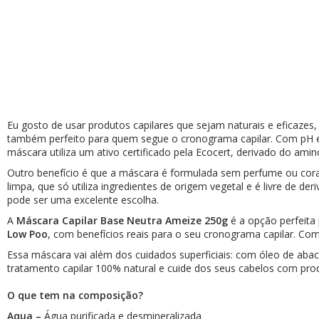
AromaPreciosos
Livros
Cosméticos
Cuidados Pessoais
Eu gosto de usar produtos capilares que sejam naturais e eficazes
Óleos Corporais
também perfeito para quem segue o cronograma capilar. Com pH entr
máscara utiliza um ativo certificado pela Ecocert, derivado do ami
Roll-on e Sinergias
Outro benefício é que a máscara é formulada sem perfume ou coran
limpa, que só utiliza ingredientes de origem vegetal e é livre de
PROMOÇÕES
pode ser uma excelente escolha.
A
Máscara Capilar Base Neutra Ameize 250g
é a opção perfeita
Agosto na Aromalife
Low Poo
, com benefícios reais para o seu cronograma capilar. Co
XEPA AROMALIFE
Essa máscara vai além dos cuidados superficiais: com óleo de aba
tratamento capilar 100% natural e cuide dos seus cabelos com prod
REVENDAS
O que tem na composição?
Revendas
Aqua –
Água purificada e desmineralizada