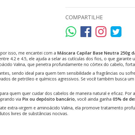
COMPARTILHE
, por isso, me encantei com a
Máscara Capilar Base Neutra 250g 
e 4.2 e 4.5, ele ajuda a selar as cutículas dos fios, o que garante 
noácido Valina, que penetra profundamente no córtex do cabelo, forta
tes, sendo ideal para quem tem sensibilidade a fragrâncias ou sofr
 derivados de petróleo e químicos agressivos. Se você também busca u
 para quem quer cuidar dos cabelos de maneira natural e eficaz. Por
mprando via
Pix ou depósito bancário
, você ainda ganha
05% de de
cate extra-virgem e aminoácido Valina, ela promove tratamento pro
utos livres de substâncias nocivas.