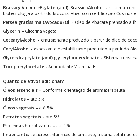
BrassicylValinateEsylate (and) BrassicaAlcohol -
sistema condi
Consultor de Vendas
biotecnologia a partir do brócolis. Ativo com certificação Cosmos e
Distribuição
Persea gratíssima (Avocado) Oil -
Óleo de Abacate prensado a fr
Glycerin –
Glicerina vegetal
EMBALAGENS
CetearylAlcohol -
emulsionante produzido a partir de óleo de coco
Frascos Rosca 28
CetylAlcohol -
espessante e estabilizante produzido a partir do óle
Frascos Rosca 18
Glycerylcaprylate (and) glycerylundecylenate -
Sistema conserva
Tocopherylacetate -
Antioxidante Vitamina E
Flaconete Rosca 13
Quanto de ativos adicionar?
Flaconete Rosca 15
Óleos essenciais –
Conforme orientação de aromaterapeuta
Frasco Laquê Rosca 18
Hidrolatos –
até 5%
Pote 30 ml
Óleos vegetais –
até 5%
Extratos vegetais –
até 5%
Pote 33 ml
Proteínas hidrolizadas –
até 1%
Rollon
Importante:
se acrescentar mais de um ativo, a soma total não d