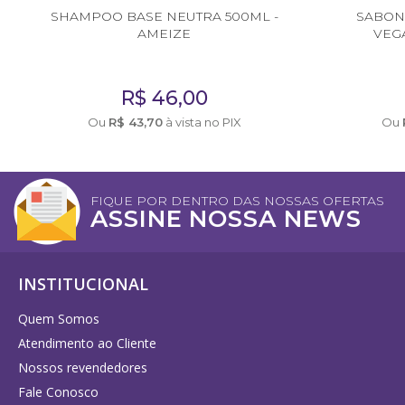
SHAMPOO BASE NEUTRA 500ML -
SABON
AMEIZE
VEG
R$
46,00
Ou
R$
43,70
à vista no PIX
Ou
FIQUE POR DENTRO DAS NOSSAS OFERTAS
ASSINE NOSSA NEWS
INSTITUCIONAL
Quem Somos
Atendimento ao Cliente
Nossos revendedores
Fale Conosco