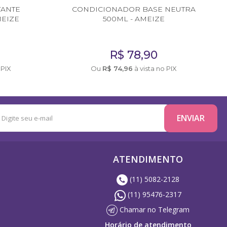
TANTE
CONDICIONADOR BASE NEUTRA
MEIZE
500ML - AMEIZE
R$
78,90
 PIX
Ou
R$
74,96
à vista no PIX
ATENDIMENTO
(11) 5082-2128
(11) 95476-2317
Chamar no Telegram
Horário de atendimento