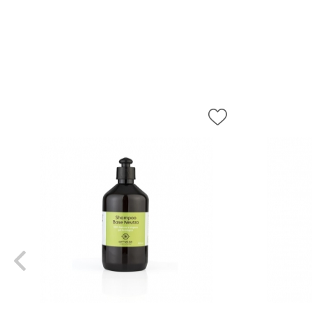
Diversos
DIVERSOS
Acessórios
Argilas
Cubetas
Defumação
Livros diversos
Presentes
Respira Plus e Lota
Vidraria
Cursos