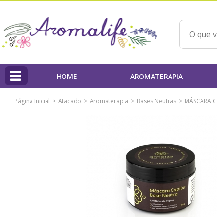
HOME
AROMATERAPIA
Página Inicial
Atacado
Aromaterapia
Bases Neutras
MÁSCARA CA
HOME
Linha Aromalife
Profissionais
PAP'AROMA - Projeto Aromaterapia na Prática
Qualidade dos Produtos / IBD
Ações Beneficentes
Beatriz Yoshimura