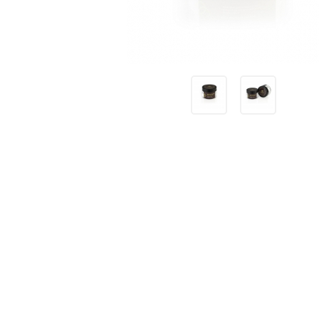
Receitas
Novidades
Cursos
AROMATERAPIA
Óleos Essenciais
Óleos e Manteigas Vegetais
Hidrolatos
Sprays Aromáticos
Difusores Ambientais
Difusores Pessoais
Bases Neutras