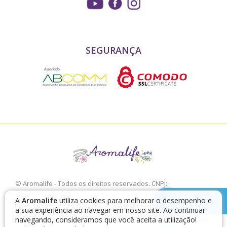
SEGURANÇA
© Aromalife - Todos os direitos reservados. CNPJ:
03.772.376/0001-02
chamar no
A
Aromalife
utiliza cookies para melhorar o desempenho e
É proibido a sua reprodução, total ou parcial, sem a expressa
Telegram
a sua experiência ao navegar em nosso site. Ao continuar
autorização da Aromalife.
navegando, consideramos que você aceita a utilização!
Rua: Conde de Irajá, 17 V. Mariana - São Paulo - SP / CEP: 04119-