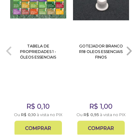
TABELA DE
GOTEJADOR BRANCO
PROPRIEDADES 1 -
R18 OLEOS ESSENCIAIS
ÓLEOS ESSENCIAIS
FINOS
R$
0,10
R$
1,00
em
Ou
R$
0,10
à vista no PIX
Ou
R$
0,95
à vista no PIX
IX
COMPRAR
COMPRAR