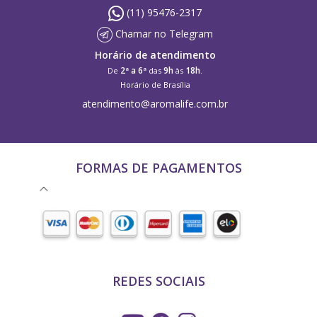
(11) 95476-2317
Chamar no Telegram
Horário de atendimento
2ª a 6ª
9h
18h
De
das
às
.
Horário de Brasília
atendimento@aromalife.com.br
FORMAS DE PAGAMENTOS
REDES SOCIAIS