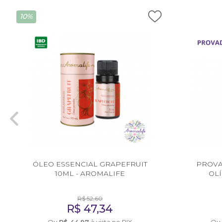
Consultor de Vendas
10%
Distribuição
EMBALAGENS
Frascos Rosca 28
Frascos Rosca 18
Flaconete Rosca 13
Flaconete Rosca 15
Frasco Laquê Rosca 18
ÓLEO ESSENCIAL GRAPEFRUIT
PROVA
Pote 30 ml
10ML - AROMALIFE
OL
Pote 33 ml
R$
52,60
R$
47,34
Rollon
Ou
R$
44,97
à vista no PIX
Ou