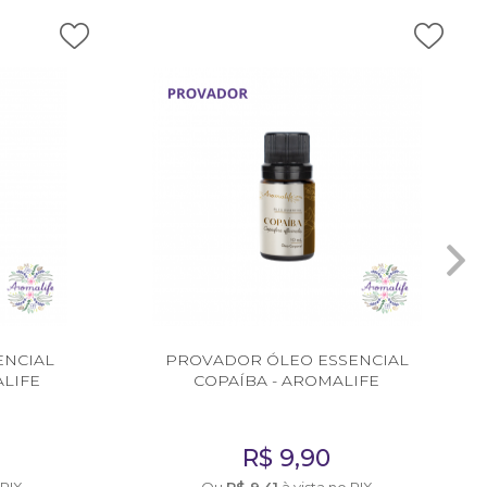
ENCIAL
PROVADOR ÓLEO ESSENCIAL
LIFE
COPAÍBA - AROMALIFE
R$
9,90
 PIX
Ou
R$
9,41
à vista no PIX