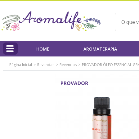
HOME
AROMATERAPIA
Página Inicial
Revendas
Revendas
PROVADOR ÓLEO ESSENCIAL GRA
HOME
Linha Aromalife
Profissionais
PAP'AROMA - Projeto Aromaterapia na Prática
Qualidade dos Produtos / IBD
Ações Beneficentes
Beatriz Yoshimura