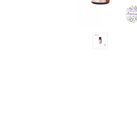
Receitas
Novidades
Cursos
AROMATERAPIA
Óleos Essenciais
Óleos e Manteigas Vegetais
Hidrolatos
Sprays Aromáticos
Difusores Ambientais
Difusores Pessoais
Bases Neutras