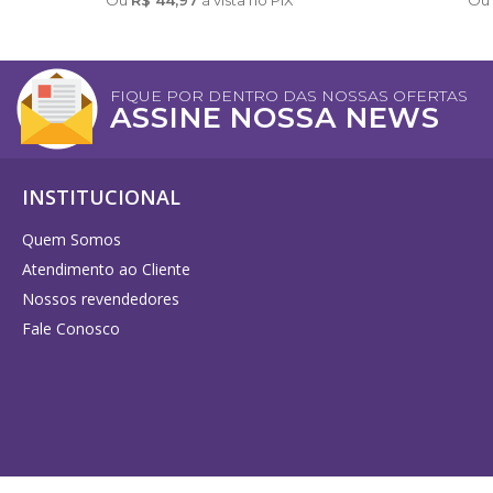
Diversos
DIVERSOS
FIQUE POR DENTRO DAS NOSSAS OFERTAS
ASSINE NOSSA NEWS
Acessórios
Argilas
INSTITUCIONAL
Cubetas
Quem Somos
Defumação
Atendimento ao Cliente
Livros diversos
Nossos revendedores
Fale Conosco
Presentes
Respira Plus e Lota
Vidraria
Cursos