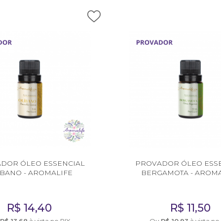
DOR ÓLEO ESSENCIAL
PROVADOR ÓLEO ESS
ÍBANO - AROMALIFE
BERGAMOTA - AROMA
R$
14,40
R$
11,50
R$
13,68
à vista no PIX
Ou
R$
10,93
à vista no