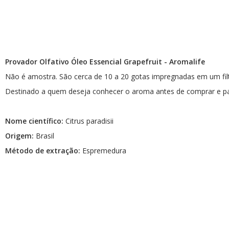
AromaPreciosos
Livros
Cosméticos
Provador Olfativo Óleo Essencial Grapefruit - Aromalife
Não é amostra. São cerca de 10 a 20 gotas impregnadas em um filt
Cuidados Pessoais
Destinado a quem deseja conhecer o aroma antes de comprar e pa
Óleos Corporais
Roll-on e Sinergias
Nome científico:
Citrus paradisii
Origem:
Brasil
PROMOÇÕES
Método de extração:
Espremedura
Agosto na Aromalife
XEPA AROMALIFE
REVENDAS
Revendas