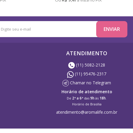
ATENDIMENTO
(11) 5082-2128
(11) 95476-2317
Chamar no Telegram
Horário de atendimento
2ª a 6ª
9h
18h
De
das
às
.
Horário de Brasília
atendimento@aromalife.com.br