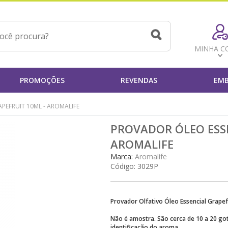
MINHA C
PROMOÇÕES
REVENDAS
EMB
PEFRUIT 10ML - AROMALIFE
PROVADOR ÓLEO ESSE
AROMALIFE
Marca:
Aromalife
Código:
3029P
Provador Olfativo Óleo Essencial Grapef
Não é amostra. São cerca de 10 a 20 go
identificação do aroma.