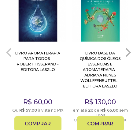
LIVRO AROMATERAPIA
LIVRO BASE DA
PARA TODOS -
QUÍMICA DOS ÓLEOS
ROBERT TISSERAND -
ESSENCIAIS E
EDITORA LASZLO
AROMATERAPIA -
ADRIANA NUNES
WOLLFFENBUTTEL -
EDITORA LASZLO
X
R$
60,00
R$
130,00
Ou
R$
57,00
à vista no PIX
em até
2x
de
R$
65,00
sem
juros
Ou
R$
123,50
à vista no PIX
COMPRAR
COMPRAR