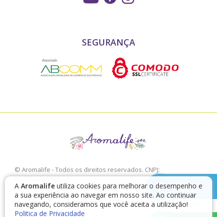
SEGURANÇA
© Aromalife - Todos os direitos reservados. CNPJ:
03.772.376/0001-02
chamar no
A
Aromalife
utiliza cookies para melhorar o desempenho e
É proibido a sua reprodução, total ou parcial, sem a expressa
Telegram
a sua experiência ao navegar em nosso site. Ao continuar
autorização da Aromalife.
navegando, consideramos que você aceita a utilização!
Rua: Conde de Irajá, 17 V. Mariana - São Paulo - SP / CEP: 04119-
Politica de Privacidade
010