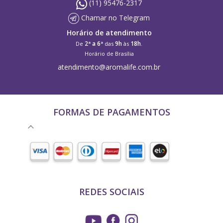
(11) 95476-2317
Chamar no Telegram
Horário de atendimento
2ª a 6ª
9h
18h
De
das
às
.
Horário de Brasília
atendimento@aromalife.com.br
FORMAS DE PAGAMENTOS
REDES SOCIAIS