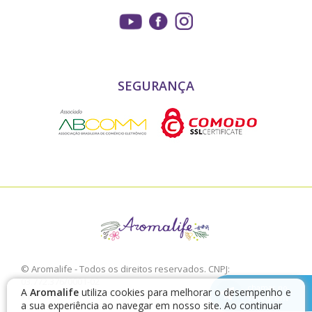
SEGURANÇA
© Aromalife - Todos os direitos reservados. CNPJ:
03.772.376/0001-02
chamar no
A
Aromalife
utiliza cookies para melhorar o desempenho e
É proibido a sua reprodução, total ou parcial, sem a expressa
Telegram
a sua experiência ao navegar em nosso site. Ao continuar
autorização da Aromalife.