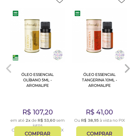
ÓLEO ESSENCIAL
ÓLEO ESSENCIAL
OLÍBANO 5ML -
TANGERINA 10ML -
AROMALIFE
AROMALIFE
R$
107,20
R$
41,00
X
em até
2x
de
R$
53,60
sem
Ou
R$
38,95
à vista no PIX
juros
Ou
R$
101,84
à vista no PIX
COMPRAR
COMPRAR